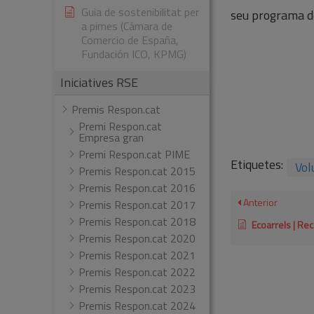
Guia de sostenibilitat per
seu programa de
a pimes (Cámara de
Comercio de España,
Fundación ICO, KPMG)
Iniciatives RSE
Premis Respon.cat
Premi Respon.cat
Empresa gran
Premi Respon.cat PIME
Etiquetes:
Vol
Premis Respon.cat 2015
Premis Respon.cat 2016
Anterior
Premis Respon.cat 2017
Premis Respon.cat 2018
Ecoarrels | Reconeixement Respon
Premis Respon.cat 2020
Premis Respon.cat 2021
Premis Respon.cat 2022
Premis Respon.cat 2023
Premis Respon.cat 2024