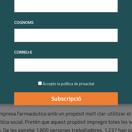
tives RSE
Premis Respon.cat
Premis Respon.cat 2024
Ferrer
spon.cat al programa empresarial de voluntariat 2024
| Reconeixement Respon.cat al
COGNOMS
a empresarial de voluntaria
2025
CORREU-E
Accepto la política de privacitat
presa farmacèutica amb un propòsit molt clar: utilitzar el
ustícia social. Pretén que aquest propòsit impregni totes les s
s. De les gairebé 1.800 persones treballadores, 1.237 han pa