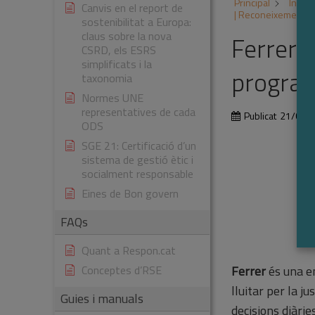
Principal
Inicia
Canvis en el report de
| Reconeixement Re
sostenibilitat a Europa:
claus sobre la nova
Ferrer 
CSRD, els ESRS
simplificats i la
program
taxonomia
Normes UNE
representatives de cada
Publicat
21/01/
ODS
SGE 21: Certificació d’un
sistema de gestió ètic i
socialment responsable
Eines de Bon govern
FAQs
Quant a Respon.cat
Conceptes d’RSE
Ferrer
és una em
lluitar per la j
Guies i manuals
decisions diàrie