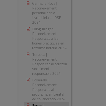
Germans Roca |
Reconeixement
personal per la
trajectòria en RSE
2024
Elring Klinger |
Reconeixement
Respon.cat a les
bones pràctiques en
reforma horària 2024
Tortosa |
Reconeixement
Respon.cat al territori
socialment
responsable 2024
Ecoarrels |
Reconeixement
Respon.cat al
programa ambiental
de col·laboració 2024
Ferrer |