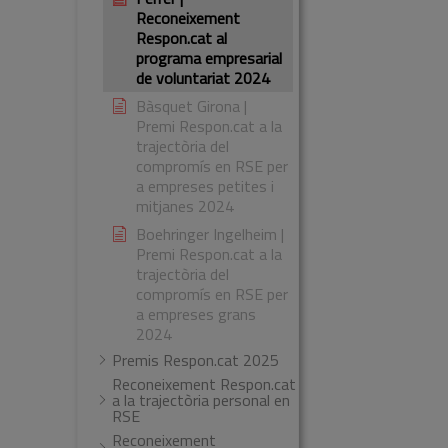
Reconeixement
Respon.cat al
programa empresarial
de voluntariat 2024
Bàsquet Girona |
Premi Respon.cat a la
trajectòria del
compromís en RSE per
a empreses petites i
mitjanes 2024
Boehringer Ingelheim |
Premi Respon.cat a la
trajectòria del
compromís en RSE per
a empreses grans
2024
Premis Respon.cat 2025
Reconeixement Respon.cat
a la trajectòria personal en
RSE
Reconeixement