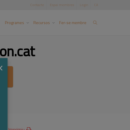
Contacte
Espai membres
Login
CA
Programes
Recursos
Fer-se membre
on.cat
×
ca
Imprimiu