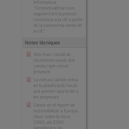
informativa
“Contextualitzar com
augmentarà la pressió
normativa a la UE a partir
de la taxonomia verda de
la UE”
Notes tècniques
Nou marc català de
l’economia social: què
canvia i què convé
preveure
La cultura també entra
en la planificació fiscal:
què permet avui la llei a
les empreses
Canvis en el report de
sostenibilitat a Europa:
claus sobre la nova
CSRD, els ESRS
simplificats i la