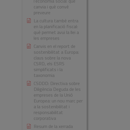
l’economia social: què
canvia i què convé
preveure
La cultura també entra
en la planificació fiscal:
què permet avui la llei a
les empreses
Canvis en el report de
sostenibilitat a Europa:
claus sobre la nova
CSRD, els ESRS
simplificats i la
taxonomia
CSDDD: Directiva sobre
Diligència Deguda de les
empreses de la Unió
Europea: un nou marc per
a la sostenibilitat i
responsabilitat
corporativa
Resum de la xerrada