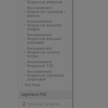
Respon.cat ambiental
Reconeixement
Respon.cat comunitat i
aliances
Reconeixement
Respon.cat diversitat
d’origen
Reconeixement
Respon.cat innovació
sostenible
Reconeixement
Respon.cat reforma
horària
Reconeixement
Respon.cat TSR
Reconeixement
Respon.cat voluntariat
empresarial
RSE.Pime
Legislació RSE
Nou marc català de