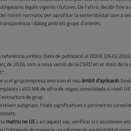
obligacions legals vigents i futures. De l’altra, decidir fins a
del mínim normatiu per aprofitar la sostenibilitat com a ve
transparència i diàleg amb els grups d’interès.
la referència jurídica: Data de publicació al DOUE (26.02.2026
arç de 2026, com a nova versió de la CSRD en el marc de la d
”.
r si el grup/empresa entra en el nou
àmbit d’aplicació
: llin
mpleats i 450 M€ de xifra de negoci consolidada a nivell UE
l’estructura de grup:
isteixen subgrups, filials significatives o perímetres consoli
enciats.
 ha
matriu no UE
i, en aquest cas, verificar si s’assoleixen e
en l’obligació de preparar un informe de sostenibilitat conso