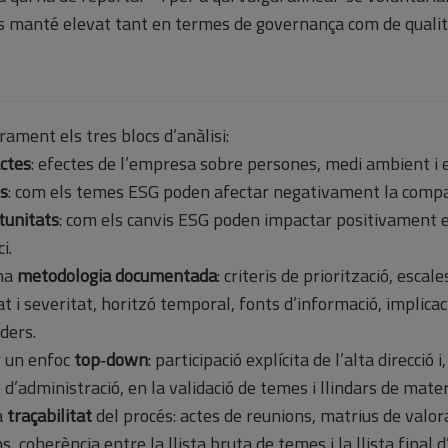
 manté elevat tant en termes de governança com de qualit
rament els tres blocs d’anàlisi:
ctes
: efectes de l’empresa sobre persones, medi ambient i 
os
: com els temes ESG poden afectar negativament la compa
tunitats
: com els canvis ESG poden impactar positivament 
i.
una
metodologia documentada
: criteris de priorització, escale
at i severitat, horitzó temporal, fonts d’informació, implicac
ders.
r un enfoc
top‑down
: participació explícita de l’alta direcció i
 d’administració, en la validació de temes i llindars de mater
a
traçabilitat
del procés: actes de reunions, matrius de valora
ns, coherència entre la llista bruta de temes i la llista final