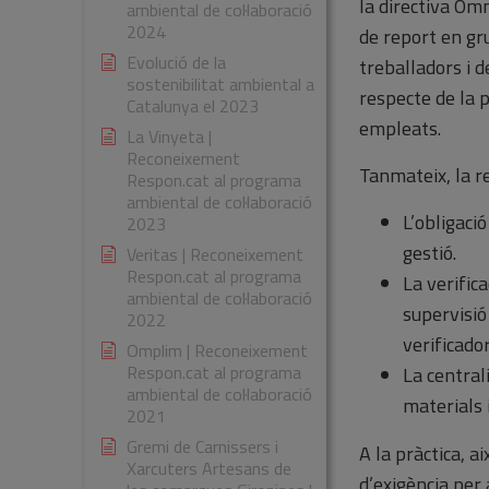
la directiva Òmn
ambiental de col·laboració
2024
de report en gr
Evolució de la
treballadors i d
sostenibilitat ambiental a
respecte de la 
Catalunya el 2023
empleats.
La Vinyeta |
Reconeixement
Tanmateix, la r
Respon.cat al programa
ambiental de col·laboració
L’obligaci
2023
gestió.
Veritas | Reconeixement
Respon.cat al programa
La verific
ambiental de col·laboració
supervisió
2022
verificador
Omplim | Reconeixement
Respon.cat al programa
La central
ambiental de col·laboració
materials i
2021
Gremi de Carnissers i
A la pràctica, ai
Xarcuters Artesans de
d’exigència per