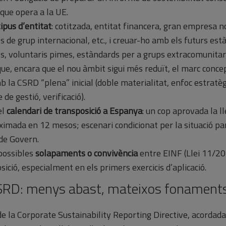
que opera a la UE.
tipus d’entitat
: cotitzada, entitat financera, gran empresa n
als de grup internacional, etc., i creuar-ho amb els futurs est
ts, voluntaris pimes, estàndards per a grups extracomunitari
ue, encara que el nou àmbit sigui més reduït, el marc conce
b la CSRD “plena” inicial (doble materialitat, enfoc estratèg
de gestió, verificació).
el
calendari de transposició a Espanya
: un cop aprovada la l
ximada en 12 mesos; escenari condicionat per la situació pa
 de Govern.
possibles
solapaments o convivència
entre EINF (Llei 11/201
sició, especialment en els primers exercicis d’aplicació.
SRD: menys abast, mateixos fonament
de la Corporate Sustainability Reporting Directive, acordada