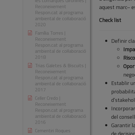
les comarques Gironines |
Reconeixement
aquest marc– es
Respon.cat al programa
ambiental de col·laboració
Check list
2020
Família Torres |
Reconeixement
Definir cla
Respon.cat al programa
Impa
ambiental de col·laboració
2018
Risc
Trias Galetes & Biscuits |
Opor
Reconeixement
negoc
Respon.cat al programa
Establir 
ambiental de col·laboració
2017
probabilit
Celler Credo |
d’stakehol
Reconeixement
Incorpora
Respon.cat al programa
ambiental de col·laboració
del consell
2016
Garantir l
Cementiri Roques
de decisio