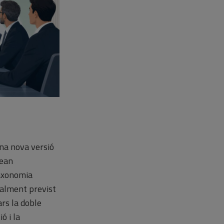
una nova versió
pean
taxonomia
cialment previst
rs la doble
ó i la