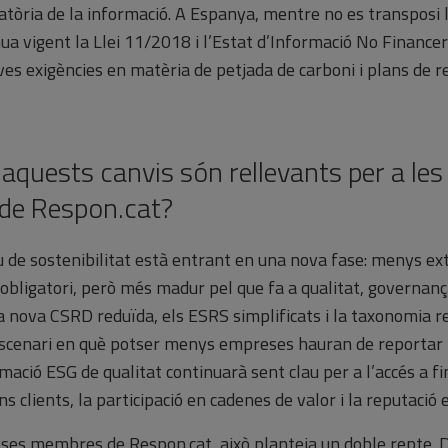
igatòria de la informació. A Espanya, mentre no es transposi 
nua vigent la Llei 11/2018 i l’Estat d’Informació No Financer
ves exigències en matèria de petjada de carboni i plans de r
 aquests canvis són rellevants per a le
de Respon.cat?
 de sostenibilitat està entrant en una nova fase: menys ex
obligatori, però més madur pel que fa a qualitat, governança 
La nova CSRD reduïda, els ESRS simplificats i la taxonomia r
scenari en què potser menys empreses hauran de reportar p
rmació ESG de qualitat continuarà sent clau per a l’accés a f
s clients, la participació en cadenes de valor i la reputació
ses membres de Respon.cat, això planteja un doble repte. 