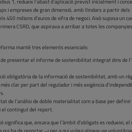
ibus 1, redueix l’abast d’aplicació previst inicialment i conce
ups i empreses de gran dimensió, amb llindars a partir dels
els 450 milions d’euros de xifra de negoci. Això suposa un c
primera CSRD, que aspirava a arribar a totes les companyie
eforma manté tres elements essencials:
ó de presentar el informe de sostenibilitat integrat dins de 
ació obligatòria de la informació de sostenibilitat, amb un r
 més clar per part del regulador i més exigència d’independè
s.
itat de l’anàlisi de doble materialitat com a base per defini
 el contingut del report.
xò significa que, encara que l’àmbit d’obligats es redueixi, el 
 a qui ha de reportar –i per a qui vulgui alinear‑se voluntà