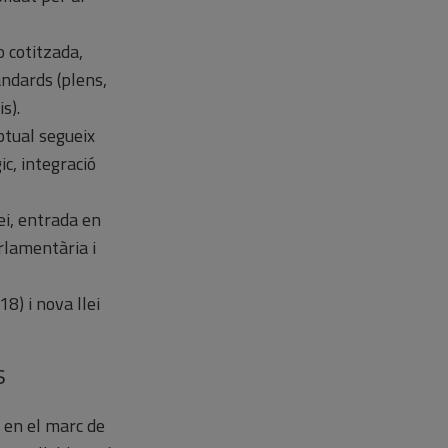
o cotitzada,
àndards (plens,
s).
ptual segueix
ic, integració
lei, entrada en
rlamentària i
8) i nova llei
s
 en el marc de