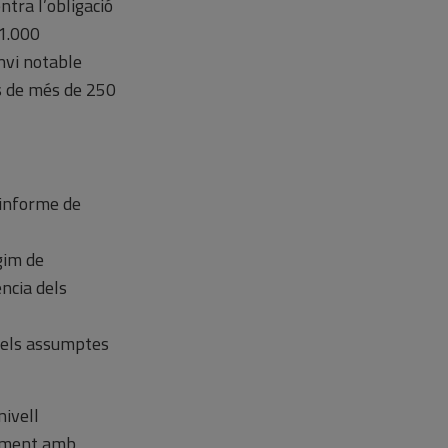
ntra l’obligació
 1.000
anvi notable
s de més de 250
l’informe de
ègim de
ncia dels
r els assumptes
nivell
riament amb