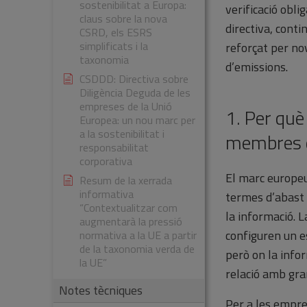
sostenibilitat a Europa:
verificació obl
claus sobre la nova
directiva, conti
CSRD, els ESRS
simplificats i la
reforçat per no
taxonomia
d’emissions.
CSDDD: Directiva sobre
Diligència Deguda de les
empreses de la Unió
1. Per què
Europea: un nou marc per
a la sostenibilitat i
membres 
responsabilitat
corporativa
El marc europeu
Resum de la xerrada
informativa
termes d’abast 
“Contextualitzar com
la informació. 
augmentarà la pressió
configuren un e
normativa a la UE a partir
de la taxonomia verda de
però on la info
la UE”
relació amb gran
Notes tècniques
Per a les empre