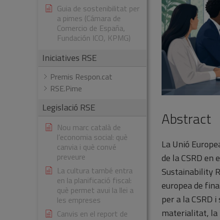
Guia de sostenibilitat per
a pimes (Cámara de
Comercio de España,
Fundación ICO, KPMG)
Iniciatives RSE
Premis Respon.cat
RSE.Pime
Legislació RSE
Abstract
Nou marc català de
l’economia social: què
La Unió Europea
canvia i què convé
preveure
de la CSRD en el
La cultura també entra
Sustainability 
en la planificació fiscal:
europea de fina
què permet avui la llei a
per a la CSRD i
les empreses
materialitat, la
Canvis en el report de