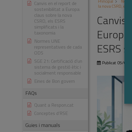
Principal
Notes
Canvis en el report de
la nova CSRD, els E
sostenibilitat a Europa:
claus sobre la nova
Canvis e
CSRD, els ESRS
simplificats i la
Europa:
taxonomia
Normes UNE
ESRS si
representatives de cada
ODS
SGE 21: Certificació d’un
Publicat
05/05/
sistema de gestió ètic i
socialment responsable
Eines de Bon govern
FAQs
Quant a Respon.cat
Conceptes d’RSE
Guies i manuals