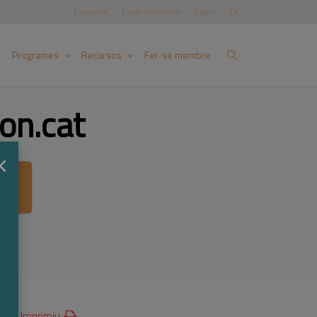
Contacte
Espai membres
Login
CA
Programes
Recursos
Fer-se membre
on.cat
×
ca
Imprimiu