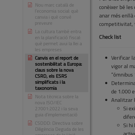
Nou marc català de
conèixer bé les 
l’economia social: què
anar més enllà 
canvia i què convé
preveure
competitivitat, 
La cultura també entra
Check list
en la planificació fiscal:
què permet avui la llei a
les empreses
Verificar 
Canvis en el report de
sostenibilitat a Europa:
vigor al m
claus sobre la nova
“ómnibus 1
CSRD, els ESRS
simplificats i la
Determina
taxonomia
de 1.000 e
Nota tècnica sobre la
Analitzar 
nova ISO/IEC
Si ex
27001:2022 i la seva
guia d’implementació
difer
CSDDD: Directiva sobre
Si hi
Diligència Deguda de les
activ