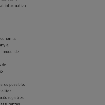
at informativa.
economia.
nyia.
el model de
s de
ió
, si és possible,
ialitat.
ció, registres
 d’assumptes