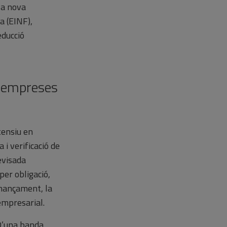
la nova
a (EINF),
educció
s empreses
tensiu en
i verificació de
evisada
er obligació,
inançament, la
 empresarial.
D’una banda,