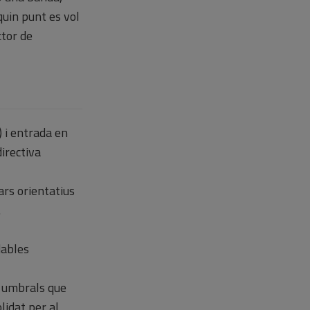
 quin punt es vol
ctor de
) i entrada en
irectiva
dars orientatius
.
dables
ls umbrals que
lidat per al