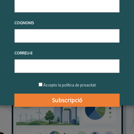
 tècniques
Canvis en el report de sostenibilitat a Europa: claus sobre
SRS simplificats i la taxonomia
n el report de sostenibilitat a
COGNOMS
 claus sobre la nova CSRD, el
mplificats i la taxonomia
CORREU-E
2026
Accepto la política de privacitat