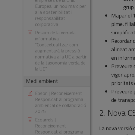
empreses de la Unió
Europea: un nou marc per
grup 
a la sostenibilitat i
Mapar el
responsabilitat
pime, fili
corporativa
simplifica
Resum de la xerrada
informativa
Recordar q
“Contextualitzar com
alineat am
augmentarà la pressió
normativa a la UE a partir
en informe 
de la taxonomia verda de
Preveure 
la UE”
vigor apro
Medi ambient
prioritats
Preveure 
Epson | Reconeixement
Respon.cat al programa
de transpo
ambiental de col·laboració
2. Nova C
2025
Ecoarrels |
Reconeixement
La nova versió 
Respon.cat al programa