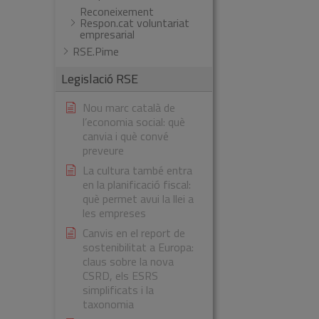
Reconeixement
Respon.cat voluntariat
empresarial
RSE.Pime
Legislació RSE
Nou marc català de
l’economia social: què
canvia i què convé
preveure
La cultura també entra
en la planificació fiscal:
què permet avui la llei a
les empreses
Canvis en el report de
sostenibilitat a Europa:
claus sobre la nova
CSRD, els ESRS
simplificats i la
taxonomia