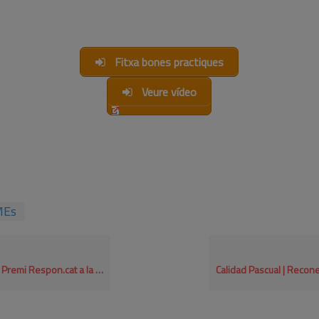
Fitxa bones practiques
Veure vídeo
MEs
 trajectòria del compromís en RSE per a empreses grans 2020