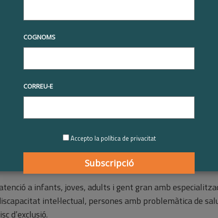
tives RSE
Premis Respon.cat
Premis Respon.cat 2020
Premi Respon.cat a la trajectòria del compromís en RSE per a empreses
2020
ció Alba | Premi Respon.cat a 
COGNOMS
òria del compromís en RSE per
s petites i mitjanes 2020
CORREU-E
2021
Accepto la política de privacitat
’atenció a infants, joves, adults i gent gran amb especialitz
scapacitat intel·lectual, persones amb problemàtica de sal
sc d’exclusió.