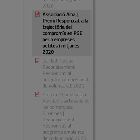
2020
Associació Alba |
Premi Respon.cat a la
trajectòria del
compromís en RSE
per a empreses
petites i mitjanes
2020
Calidad Pascual |
Reconeixement
Respon.cat al
programa empresarial
de voluntariat 2020
Gremi de Carnissers i
Xarcuters Artesans de
les comarques
Gironines |
Reconeixement
Respon.cat al
programa ambiental
de col·laboració 2020