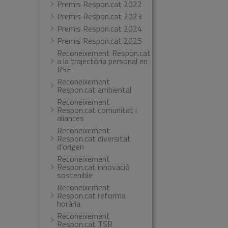
Premis Respon.cat 2022
Premis Respon.cat 2023
Premis Respon.cat 2024
Premis Respon.cat 2025
Reconeixement Respon.cat
a la trajectòria personal en
RSE
Reconeixement
Respon.cat ambiental
Reconeixement
Respon.cat comunitat i
aliances
Reconeixement
Respon.cat diversitat
d’origen
Reconeixement
Respon.cat innovació
sostenible
Reconeixement
Respon.cat reforma
horària
Reconeixement
Respon.cat TSR