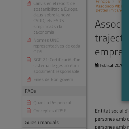
Principal
Inicia
Canvis en el report de
Associació Alba | 
sostenibilitat a Europa:
petites i mitjanes 
claus sobre la nova
Associa
CSRD, els ESRS
simplificats i la
taxonomia
traject
Normes UNE
representatives de cada
emprese
ODS
SGE 21: Certificació d’un
sistema de gestió ètic i
Publicat
20/01/
socialment responsable
Eines de Bon govern
FAQs
Quant a Respon.cat
Entitat social d
Conceptes d’RSE
persones amb di
Guies i manuals
persones amb ri