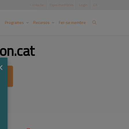
Contacte
Espai membres
Login
CA
Programes
Recursos
Fer-se membre
on.cat
×
ca