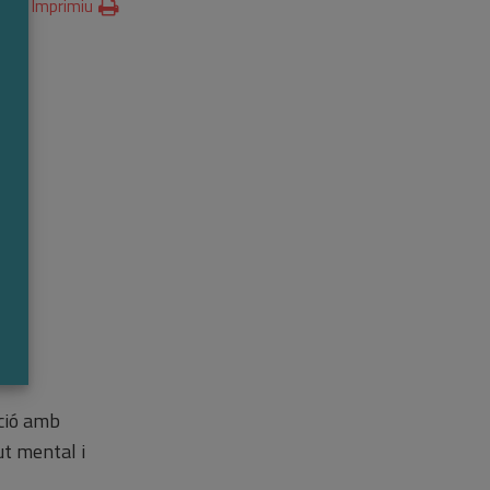
Imprimiu
la
 a
ació amb
ut mental i