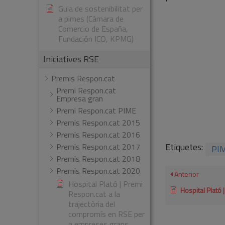
Guia de sostenibilitat per
a pimes (Cámara de
Comercio de España,
Fundación ICO, KPMG)
Iniciatives RSE
Premis Respon.cat
Premi Respon.cat
Empresa gran
Premi Respon.cat PIME
Premis Respon.cat 2015
Premis Respon.cat 2016
Etiquetes:
Premis Respon.cat 2017
PI
Premis Respon.cat 2018
Premis Respon.cat 2020
Anterior
Hospital Plató | Premi
Hospital Plató | Premi Respon.cat a la
Respon.cat a la
trajectòria del
compromís en RSE per
a empreses grans