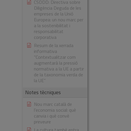
CSDDD: Directiva sobre
Diligència Deguda de les
empreses de la Unió
Europea: un nou marc per
a la sostenibilitat i
responsabilitat
corporativa
Resum de la xerrada
informativa
“Contextualitzar com
augmentarà la pressió
normativa a la UE a partir
de la taxonomia verda de
la UE”
Notes tècniques
Nou marc català de
l’economia social: què
canvia i què convé
preveure
La cultura també entra