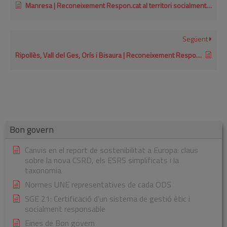
Manresa | Reconeixement Respon.cat al territori socialment responsable 2025
Següent
Ripollès, Vall del Ges, Orís i Bisaura | Reconeixement Respon.cat al territori socialment responsable 2023
Bon govern
Canvis en el report de sostenibilitat a Europa: claus
sobre la nova CSRD, els ESRS simplificats i la
taxonomia
Normes UNE representatives de cada ODS
SGE 21: Certificació d’un sistema de gestió ètic i
socialment responsable
Eines de Bon govern