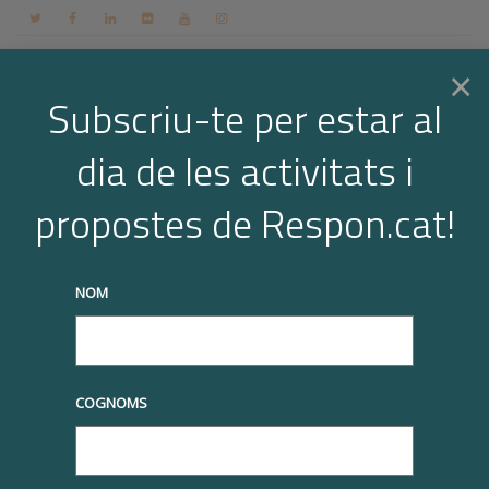
Contacte
Espai membres
Login
CA
×
Subscriu-te per estar al
dia de les activitats i
Togg
Cerqueu a la Biblioteca Respon.cat
propostes de Respon.cat!
navi
Cerca
NOM
< Tots els temes
Principal
Territori Socialment Responsable (TSR)
COGNOMS
Tortosa | Reconeixement Respon.cat al territori socialment
responsable 2024
Imprimiu