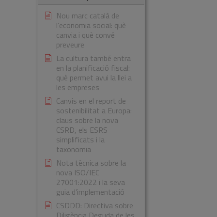
Nou marc català de
l’economia social: què
canvia i què convé
preveure
La cultura també entra
en la planificació fiscal:
què permet avui la llei a
les empreses
Canvis en el report de
sostenibilitat a Europa:
claus sobre la nova
CSRD, els ESRS
simplificats i la
taxonomia
Nota tècnica sobre la
nova ISO/IEC
27001:2022 i la seva
guia d’implementació
CSDDD: Directiva sobre
Diligència Deguda de les