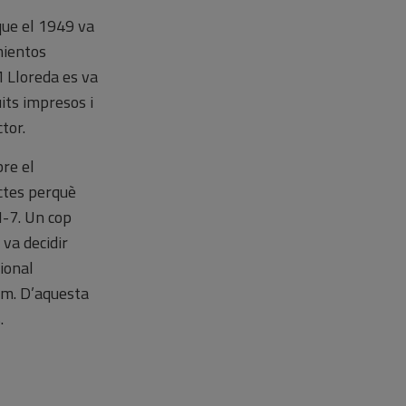
que el 1949 va
mientos
M Lloreda es va
uits impresos i
tor.
bre el
ctes perquè
H-7. Un cop
 va decidir
ional
sum. D’aquesta
.