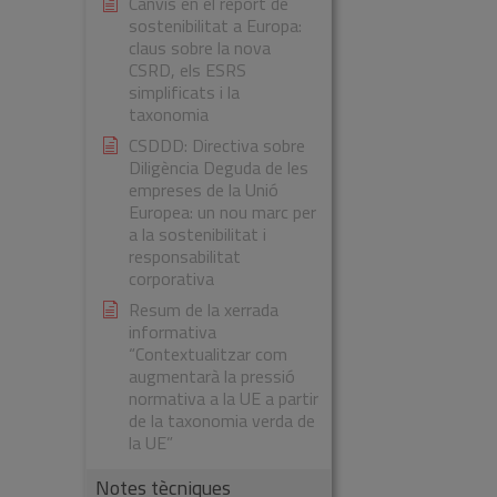
Canvis en el report de
sostenibilitat a Europa:
claus sobre la nova
CSRD, els ESRS
simplificats i la
taxonomia
CSDDD: Directiva sobre
Diligència Deguda de les
empreses de la Unió
Europea: un nou marc per
a la sostenibilitat i
responsabilitat
corporativa
Resum de la xerrada
informativa
“Contextualitzar com
augmentarà la pressió
normativa a la UE a partir
de la taxonomia verda de
la UE”
Notes tècniques