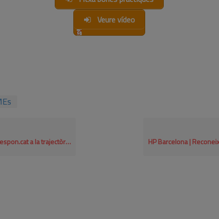
Veure vídeo
MEs
ctòria del compromís en RSE per a empreses grans 2015