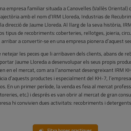
na empresa familiar situada a Canovelles (Vallès Oriental) 
 trajectòria amb el nom d’IRM Lloreda, Industrias de Recubri
la direcció de Jaume Lloreda. Al llarg de la seva història, IR
os tipus de recobriments: coberteries, rellotges, joieria, circ
ns arribar a convertir-se en una empresa pionera d’aquest sec
 netejar les peces que li arribaven dels clients, abans de re
portar Jaume Lloreda a desenvolupar els seus propis produ
ien en el mercat, com ara l’anomenat desengreixant IRM K
càcia d’aquests productes i especialment del KH-7, l’empresa
los. En un primer període, la venda es feia al mercat profess
ntoreries, etc.) i després es van obrir al mercat de gran con
resa hi convivien dues activitats: recobriments i detergents
Fitxa bones practiques