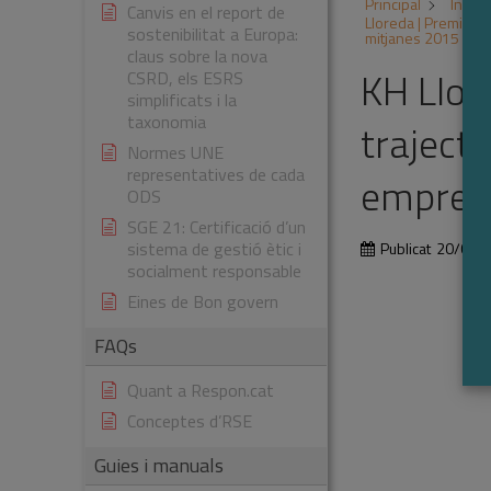
Principal
Inicia
Canvis en el report de
Lloreda | Premi Res
sostenibilitat a Europa:
mitjanes 2015
claus sobre la nova
KH Llor
CSRD, els ESRS
simplificats i la
taxonomia
traject
Normes UNE
representatives de cada
emprese
ODS
SGE 21: Certificació d’un
sistema de gestió ètic i
Publicat
20/01/
socialment responsable
Eines de Bon govern
FAQs
Quant a Respon.cat
Conceptes d’RSE
Guies i manuals