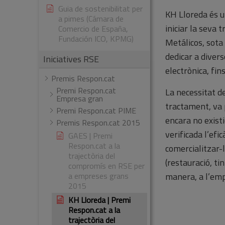
Guia de sostenibilitat per
KH Lloreda és u
a pimes (Cámara de
iniciar la seva
Comercio de España,
Fundación ICO, KPMG)
Metálicos, sota 
dedicar a divers
Iniciatives RSE
electrònica, fi
Premis Respon.cat
Premi Respon.cat
La necessitat de
Empresa gran
tractament, va 
Premi Respon.cat PIME
encara no exist
Premis Respon.cat 2015
verificada l’efi
GAES | Premi
Respon.cat a la
comercialitzar-
trajectòria del
(restauració, ti
compromís en RSE per
a empreses grans
manera, a l’emp
2015
KH Lloreda | Premi
Respon.cat a la
trajectòria del