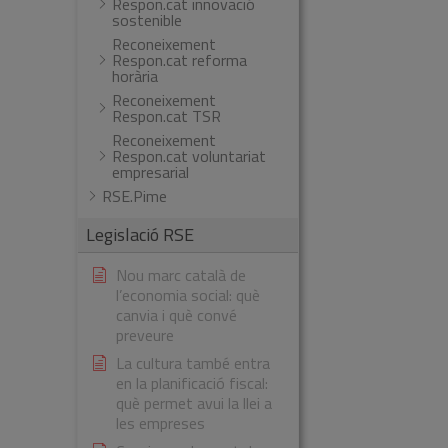
Respon.cat innovació
sostenible
Reconeixement
Respon.cat reforma
horària
Reconeixement
Respon.cat TSR
Reconeixement
Respon.cat voluntariat
empresarial
RSE.Pime
Legislació RSE
Nou marc català de
l’economia social: què
canvia i què convé
preveure
La cultura també entra
en la planificació fiscal:
què permet avui la llei a
les empreses