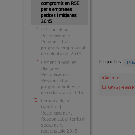
compromís en RSE
per a empreses
petites i mitjanes
2015
HP Barcelona |
Reconeixement
Respon.cat al
programa empresarial
de voluntariat 2015
Etiquetes:
PI
Cementiri Roques
Blanques |
Reconeixement
Anterior
Respon.cat al
programa ambiental
GAES | Premi Respon.cat a la traje
de col·laboració 2015
Comarca de la
Garrotxa |
Reconeixement
Respon.cat al territori
socialment
responsable 2015