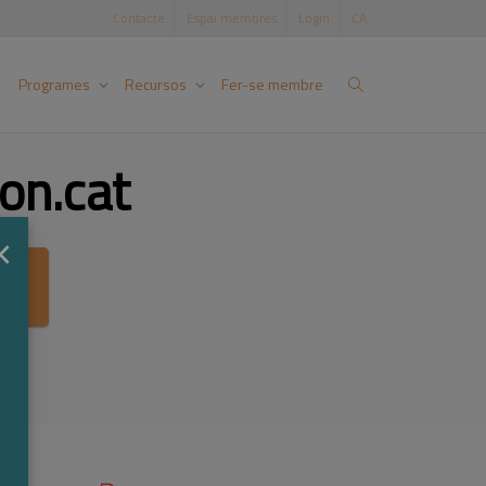
Contacte
Espai membres
Login
CA
Programes
Recursos
Fer-se membre
on.cat
×
ca