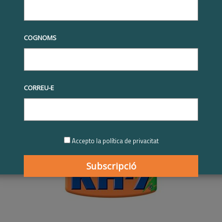
tives RSE
Premis Respon.cat
Premis Respon.cat 2015
KH
pon.cat a la trajectòria del compromís en RSE per a empreses petites i
eda | Premi Respon.cat a la
COGNOMS
òria del compromís en RSE per
s petites i mitjanes 2015
CORREU-E
2016
Accepto la política de privacitat