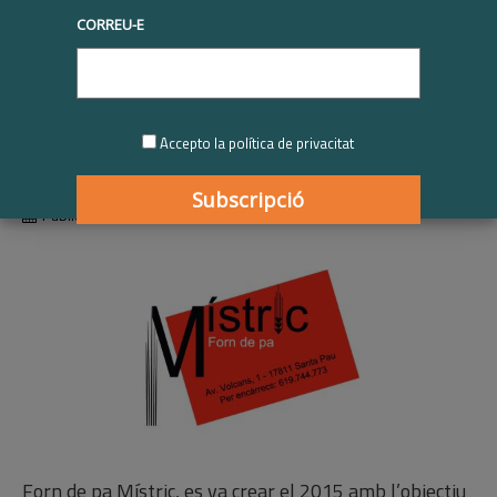
CORREU-E
Forn de Pa Místric |
Participant RSE.Pime
2020-2021
Accepto la política de privacitat
Publicat
01/01/2021
Forn de pa Místric, es va crear el 2015 amb l’objectiu