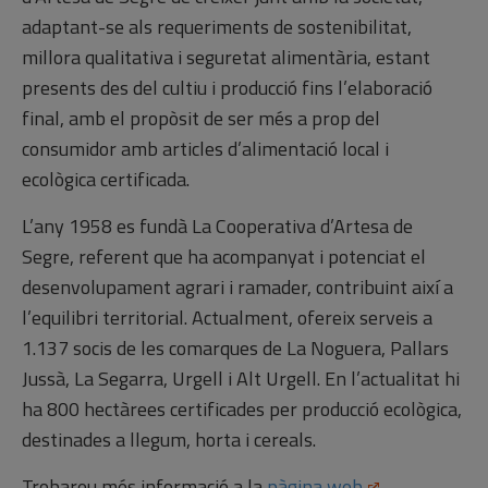
adaptant-se als requeriments de sostenibilitat,
millora qualitativa i seguretat alimentària, estant
presents des del cultiu i producció fins l’elaboració
final, amb el propòsit de ser més a prop del
consumidor amb articles d’alimentació local i
ecològica certificada.
L’any 1958 es fundà La Cooperativa d’Artesa de
Segre, referent que ha acompanyat i potenciat el
desenvolupament agrari i ramader, contribuint així a
l’equilibri territorial. Actualment, ofereix serveis a
1.137 socis de les comarques de La Noguera, Pallars
Jussà, La Segarra, Urgell i Alt Urgell. En l’actualitat hi
ha 800 hectàrees certificades per producció ecològica,
destinades a llegum, horta i cereals.
Trobareu més informació a la
pàgina web
.