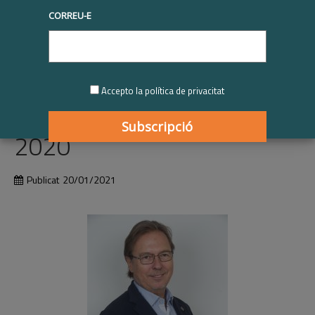
Imprimiu
CORREU-E
Dr. Josep Santacreu |
Reconeixement personal
Accepto la política de privacitat
per la trajectòria en RSE
2020
Publicat
20/01/2021