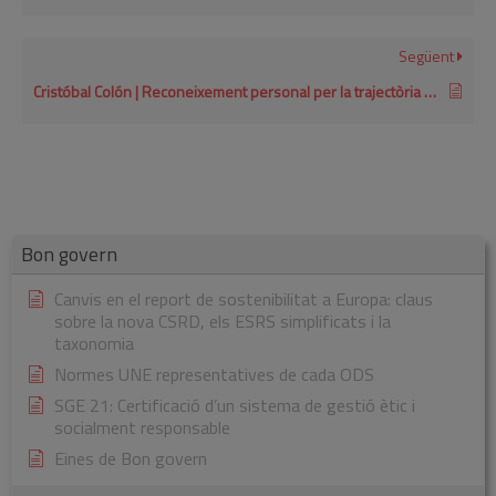
Següent
Cristóbal Colón | Reconeixement personal per la trajectòria en RSE 2018
Bon govern
Canvis en el report de sostenibilitat a Europa: claus
sobre la nova CSRD, els ESRS simplificats i la
taxonomia
Normes UNE representatives de cada ODS
SGE 21: Certificació d’un sistema de gestió ètic i
socialment responsable
Eines de Bon govern