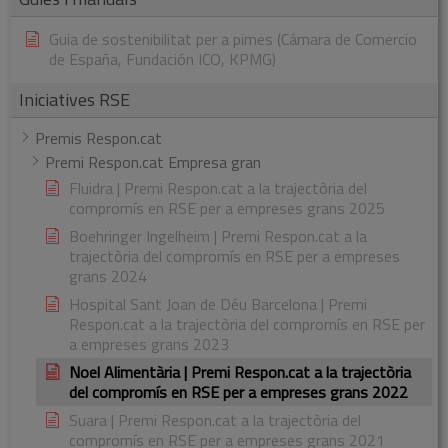
Guia de sostenibilitat per a pimes (Cámara de Comercio
de España, Fundación ICO, KPMG)
Iniciatives RSE
Premis Respon.cat
Premi Respon.cat Empresa gran
Fluidra | Premi Respon.cat a la trajectòria del
compromís en RSE per a empreses grans 2025
Boehringer Ingelheim | Premi Respon.cat a la
trajectòria del compromís en RSE per a empreses
grans 2024
Hospital Sant Joan de Déu Barcelona | Premi
Respon.cat a la trajectòria del compromís en RSE per
a empreses grans 2023
Noel Alimentària | Premi Respon.cat a la trajectòria
del compromís en RSE per a empreses grans 2022
Suara | Premi Respon.cat a la trajectòria del
compromís en RSE per a empreses grans 2021