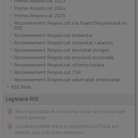
Premis Respon.cat 2023
Premis Respon.cat 2024
Premis Respon.cat 2025
Reconeixement Respon.cat a la trajectòria personal en
RSE
Reconeixement Respon.cat ambiental
Reconeixement Respon.cat comunitat i aliances
Reconeixement Respon.cat diversitat d’origen
Reconeixement Respon.cat innovació sostenible
Reconeixement Respon.cat reforma horària
Reconeixement Respon.cat TSR
Reconeixement Respon.cat voluntariat empresarial
RSE.Pime
Legislació RSE
Nou marc català de l’economia social: què canvia i què
convé preveure
La cultura també entra en la planificació fiscal: què
permet avui la llei a les empreses