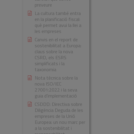
preveure
La cultura també entra
en la planificació fiscal:
què permet avui la llei a
les empreses
Canvis en el report de
sostenibilitat a Europa:
claus sobre la nova
CSRD, els ESRS
simplificats i la
taxonomia
Nota tècnica sobre la
nova ISO/IEC
27001:2022 i la seva
guia d’implementació
CSDDD: Directiva sobre
Diligència Deguda de les
empreses de la Unió
Europea: un nou marc per
a la sostenibilitat i