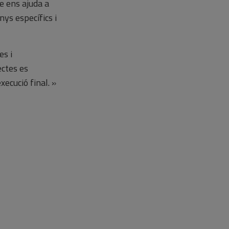
e ens ajuda a
ys específics i
es i
ectes es
ecució final. »