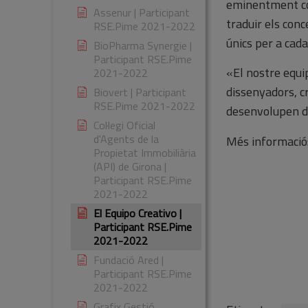
eminentment con
Assenur | Participant
traduir els con
RSE.Pime 2021-2022
únics per a cada
BioPharma Synergie |
Participant RSE.Pime
«El nostre equip
2021-2022
dissenyadors, cr
Biovert | Participant
RSE.Pime 2021-2022
desenvolupen de
Col·legi Oficial
d'Agents de la
Més informació
Propietat Immobiliària
(API) de Girona |
Participant RSE.Pime
2021-2022
El Equipo Creativo |
Participant RSE.Pime
2021-2022
Fundació Ared |
Participant RSE.Pime
2021-2022
Grafix Gestió