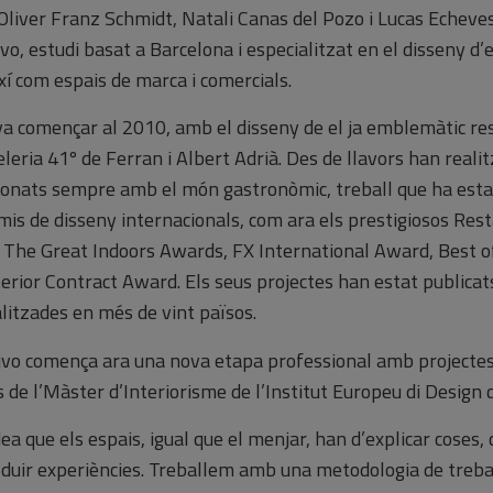
 Oliver Franz Schmidt, Natali Canas del Pozo i Lucas Echev
vo, estudi basat a Barcelona i especialitzat en el disseny d’e
xí com espais de marca i comercials.
a començar al 2010, amb el disseny de el ja emblemàtic re
teleria 41º de Ferran i Albert Adrià. Des de llavors han reali
cionats sempre amb el món gastronòmic, treball que ha est
s de disseny internacionals, com ara els prestigiosos Res
The Great Indoors Awards, FX International Award, Best o
erior Contract Award. Els seus projectes han estat publicat
alitzades en més de vint països.
ivo comença ara una nova etapa professional amb projectes
s de l’Màster d’Interiorisme de l’Institut Europeu di Design 
ea que els espais, igual que el menjar, han d’explicar coses, 
oduir experiències. Treballem amb una metodologia de treba