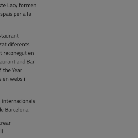
este Lacy formen
spais per a la
staurant
tzat diferents
at reconegut en
taurant and Bar
f the Year
s en webs i
 internacionals
de Barcelona.
crear
ll