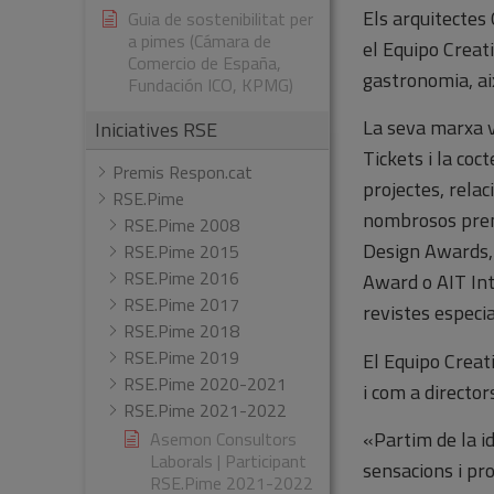
Els arquitectes
Guia de sostenibilitat per
a pimes (Cámara de
el Equipo Creati
Comercio de España,
gastronomia, ai
Fundación ICO, KPMG)
La seva marxa v
Iniciatives RSE
Tickets i la coc
Premis Respon.cat
projectes, rela
RSE.Pime
nombrosos premi
RSE.Pime 2008
Design Awards, 
RSE.Pime 2015
RSE.Pime 2016
Award o AIT Int
RSE.Pime 2017
revistes especi
RSE.Pime 2018
RSE.Pime 2019
El Equipo Creat
RSE.Pime 2020-2021
i com a director
RSE.Pime 2021-2022
«Partim de la id
Asemon Consultors
Laborals | Participant
sensacions i pr
RSE.Pime 2021-2022