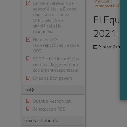
Principal
Inicia
Canvis en el report de
Participant RSE.P
sostenibilitat a Europa:
claus sobre la nova
El Equi
CSRD, els ESRS
simplificats i la
2021-2
taxonomia
Normes UNE
representatives de cada
Publicat
01/01/
ODS
SGE 21: Certificació d’un
sistema de gestió ètic i
socialment responsable
Eines de Bon govern
FAQs
Quant a Respon.cat
Conceptes d’RSE
Guies i manuals