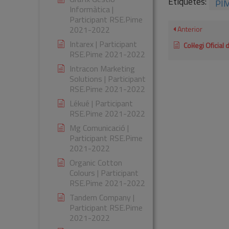
Etiquetes:
PI
Informàtica |
Participant RSE.Pime
2021-2022
Anterior
Intarex | Participant
Col·legi Oficial d’Agents de la Propietat 
RSE.Pime 2021-2022
Intracon Marketing
Solutions | Participant
RSE.Pime 2021-2022
Lékué | Participant
RSE.Pime 2021-2022
Mg Comunicació |
Participant RSE.Pime
2021-2022
Organic Cotton
Colours | Participant
RSE.Pime 2021-2022
Tandem Company |
Participant RSE.Pime
2021-2022