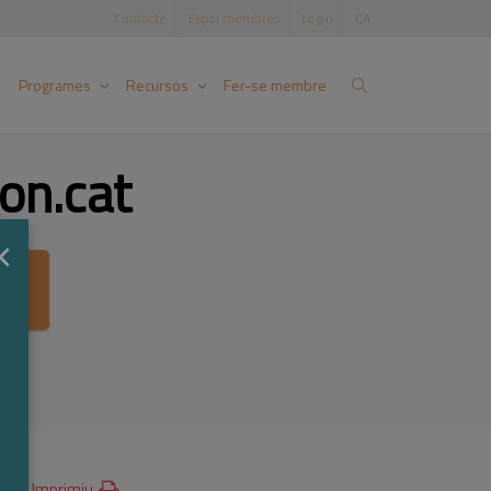
Contacte
Espai membres
Login
CA
Programes
Recursos
Fer-se membre
on.cat
×
ca
Imprimiu