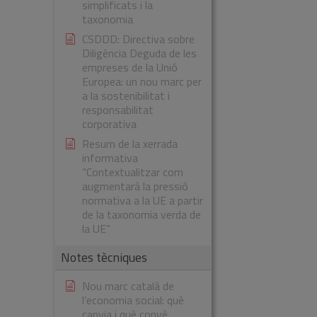
simplificats i la
taxonomia
CSDDD: Directiva sobre
Diligència Deguda de les
empreses de la Unió
Europea: un nou marc per
a la sostenibilitat i
responsabilitat
corporativa
Resum de la xerrada
informativa
“Contextualitzar com
augmentarà la pressió
normativa a la UE a partir
de la taxonomia verda de
la UE”
Notes tècniques
Nou marc català de
l’economia social: què
canvia i què convé