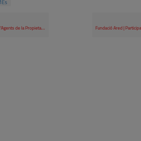
MEs
Immobiliària (API) de Girona | Participant RSE.Pime 2021-2022