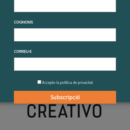
tives RSE
RSE.Pime
RSE.Pime 2021-2022
El Equipo Creativo |
ime 2021-2022
po Creativo | Participant RSE.
COGNOMS
022
2022
CORREU-E
Accepto la política de privacitat