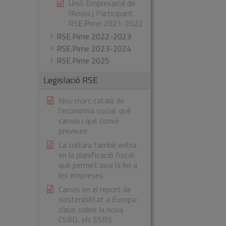
Unió Empresarial de
l'Anoia | Participant
RSE.Pime 2021-2022
RSE.Pime 2022-2023
RSE.Pime 2023-2024
RSE.Pime 2025
Legislació RSE
Nou marc català de
l’economia social: què
canvia i què convé
preveure
La cultura també entra
en la planificació fiscal:
què permet avui la llei a
les empreses
Canvis en el report de
sostenibilitat a Europa:
claus sobre la nova
CSRD, els ESRS