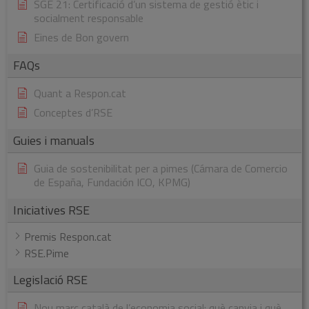
SGE 21: Certificació d’un sistema de gestió ètic i
socialment responsable
Eines de Bon govern
FAQs
Quant a Respon.cat
Conceptes d’RSE
Guies i manuals
Guia de sostenibilitat per a pimes (Cámara de Comercio
de España, Fundación ICO, KPMG)
Iniciatives RSE
Premis Respon.cat
RSE.Pime
Legislació RSE
Nou marc català de l’economia social: què canvia i què