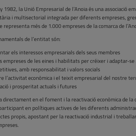
ny 1982, la Unió Empresarial de l’Anoia és una associació em
ntària i multisectorial integrada per diferents empreses, gre
ue representa més de 1.000 empreses de la comarca de l’Ano
namentals de l’entitat són:
ar els interessos empresarials dels seus membres
empreses de les eines i habilitats per créixer i adaptar-se 
itives, amb responsabilitat i valors socials
’activitat econòmica i el teixit empresarial del nostre terr
ació i prosperitat actuals i futures
a directament en el foment i la reactivació econòmica de la
i participant en polítiques actives de les diferents administra
tes propis, apostant per la reactivació industrial i treballa
mpreses.