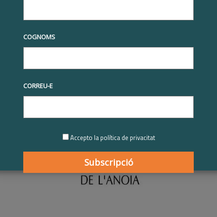
tives RSE
RSE.Pime
RSE.Pime 2021-2022
Unió Empresarial
cipant RSE.Pime 2021-2022
presarial de l’Anoia | Particip
COGNOMS
me 2021-2022
2022
CORREU-E
Accepto la política de privacitat