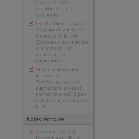
CSRD, els ESRS
simplificats i la
taxonomia
CSDDD: Directiva sobre
Diligència Deguda de les
empreses de la Unió
Europea: un nou marc per
a la sostenibilitat i
responsabilitat
corporativa
Resum de la xerrada
informativa
“Contextualitzar com
augmentarà la pressió
normativa a la UE a partir
de la taxonomia verda de
la UE”
Notes tècniques
Nou marc català de
l’economia social: què