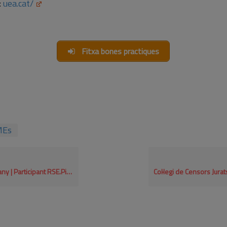
:
uea.cat/
Fitxa bones practiques
MEs
articipant RSE.Pime 2021-2022