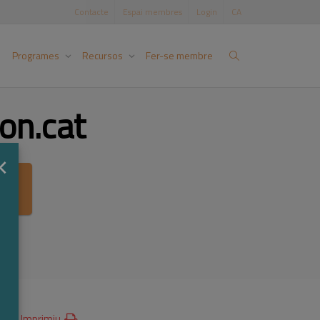
Contacte
Espai membres
Login
CA
Programes
Recursos
Fer-se membre
on.cat
×
ca
Imprimiu