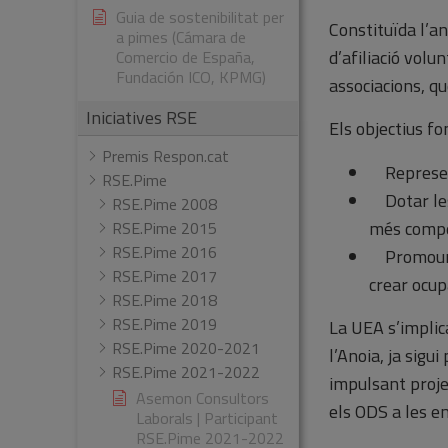
Guia de sostenibilitat per
Constituïda l’a
a pimes (Cámara de
d’afiliació volu
Comercio de España,
Fundación ICO, KPMG)
associacions, q
Iniciatives RSE
Els objectius fo
Premis Respon.cat
Represent
RSE.Pime
Dotar les 
RSE.Pime 2008
més compet
RSE.Pime 2015
RSE.Pime 2016
Promoure l
RSE.Pime 2017
crear ocup
RSE.Pime 2018
RSE.Pime 2019
La UEA s’implic
RSE.Pime 2020-2021
l’Anoia, ja sigu
RSE.Pime 2021-2022
impulsant projec
Asemon Consultors
els ODS a les e
Laborals | Participant
RSE.Pime 2021-2022