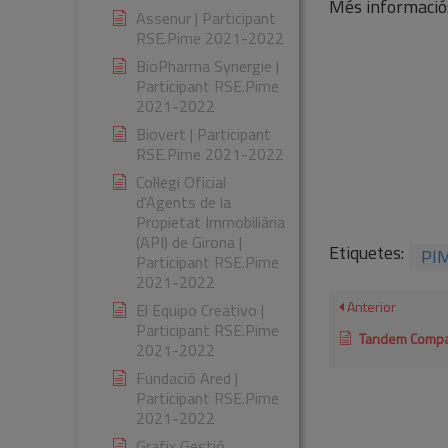
Més informació
Assenur | Participant
RSE.Pime 2021-2022
BioPharma Synergie |
Participant RSE.Pime
2021-2022
Biovert | Participant
RSE.Pime 2021-2022
Col·legi Oficial
d'Agents de la
Propietat Immobiliària
(API) de Girona |
Etiquetes:
PI
Participant RSE.Pime
2021-2022
Anterior
El Equipo Creativo |
Participant RSE.Pime
Tandem Company | P
2021-2022
Fundació Ared |
Participant RSE.Pime
2021-2022
Grafix Gestió