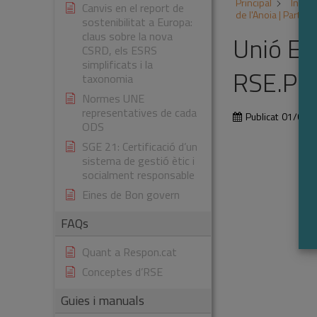
Principal
Inicia
Canvis en el report de
de l'Anoia | Parti
sostenibilitat a Europa:
claus sobre la nova
Unió Em
CSRD, els ESRS
simplificats i la
RSE.Pi
taxonomia
Normes UNE
representatives de cada
Publicat
01/01/
ODS
SGE 21: Certificació d’un
sistema de gestió ètic i
socialment responsable
Eines de Bon govern
FAQs
Quant a Respon.cat
Conceptes d’RSE
Guies i manuals