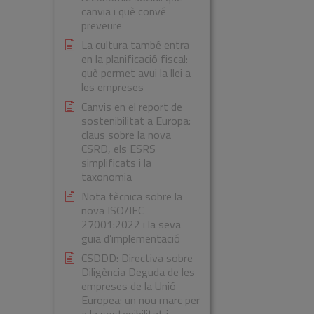
canvia i què convé
preveure
La cultura també entra
en la planificació fiscal:
què permet avui la llei a
les empreses
Canvis en el report de
sostenibilitat a Europa:
claus sobre la nova
CSRD, els ESRS
simplificats i la
taxonomia
Nota tècnica sobre la
nova ISO/IEC
27001:2022 i la seva
guia d’implementació
CSDDD: Directiva sobre
Diligència Deguda de les
empreses de la Unió
Europea: un nou marc per