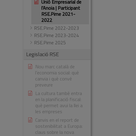
Unió Empresarial de
l'Anoia | Participant
RSE.Pime 2021-
2022
RSE.Pime 2022-2023
RSE.Pime 2023-2024
RSE.Pime 2025
Legislació RSE
Nou marc català de
l’economia social: què
canvia i què convé
preveure
La cultura també entra
en la planificació fiscal:
què permet avui la llei a
les empreses
Canvis en el report de
sostenibilitat a Europa:
claus sobre la nova