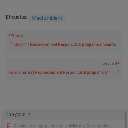
Etiquetes:
Medi ambient
Anterior
Omplim | Reconeixement Respon.cat al programa ambiental de col·laboració 2021
Següent
Família Torres | Reconeixement Respon.cat al programa ambiental de col·laboració 2018
Bon govern
Canvis en el report de sostenibilitat a Europa: claus