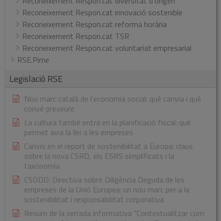
Reconeixement Respon.cat diversitat d’origen
Reconeixement Respon.cat innovació sostenible
Reconeixement Respon.cat reforma horària
Reconeixement Respon.cat TSR
Reconeixement Respon.cat voluntariat empresarial
RSE.Pime
Legislació RSE
Nou marc català de l’economia social: què canvia i què
convé preveure
La cultura també entra en la planificació fiscal: què
permet avui la llei a les empreses
Canvis en el report de sostenibilitat a Europa: claus
sobre la nova CSRD, els ESRS simplificats i la
taxonomia
CSDDD: Directiva sobre Diligència Deguda de les
empreses de la Unió Europea: un nou marc per a la
sostenibilitat i responsabilitat corporativa
Resum de la xerrada informativa “Contextualitzar com