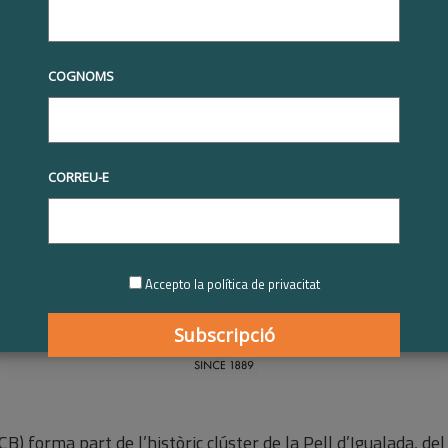
tives RSE
RSE.Pime
RSE.Pime 2022-2023
Curtidos Badia |
ime 2022-2023
s Badia | Participant RSE.Pim
COGNOMS
023
2023
CORREU-E
Accepto la política de privacitat
CB) forma part de l’històric clúster de la Pell d’Igualada, de