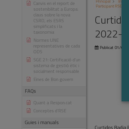
Principal
Inicia
Canvis en el report de
Participant RSE.P
sostenibilitat a Europa:
claus sobre la nova
Curtido
CSRD, els ESRS
simplificats i la
2022-2
taxonomia
Normes UNE
representatives de cada
Publicat
01/01/
ODS
SGE 21: Certificació d’un
sistema de gestió ètic i
socialment responsable
Eines de Bon govern
FAQs
Quant a Respon.cat
Conceptes d’RSE
Guies i manuals
Curtidos Badia (