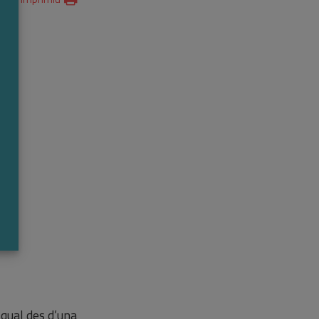
e
l qual des d’una