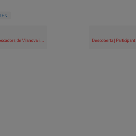
MEs
va i la Geltrú | Participant RSE.Pime 2022-2023