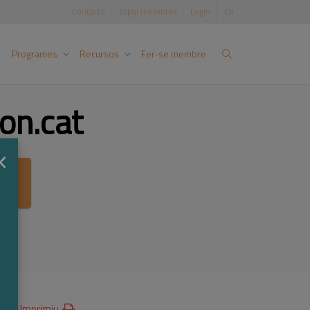
Contacte
Espai membres
Login
CA
Programes
Recursos
Fer-se membre
on.cat
×
ca
Imprimiu