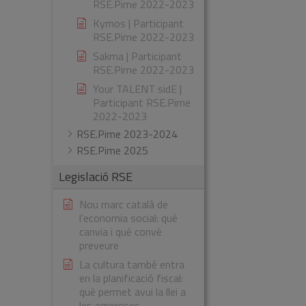
RSE.Pime 2022-2023
Kymos | Participant
RSE.Pime 2022-2023
Sakma | Participant
RSE.Pime 2022-2023
Your TALENT sidE |
Participant RSE.Pime
2022-2023
RSE.Pime 2023-2024
RSE.Pime 2025
Legislació RSE
Nou marc català de
l’economia social: què
canvia i què convé
preveure
La cultura també entra
en la planificació fiscal:
què permet avui la llei a
les empreses