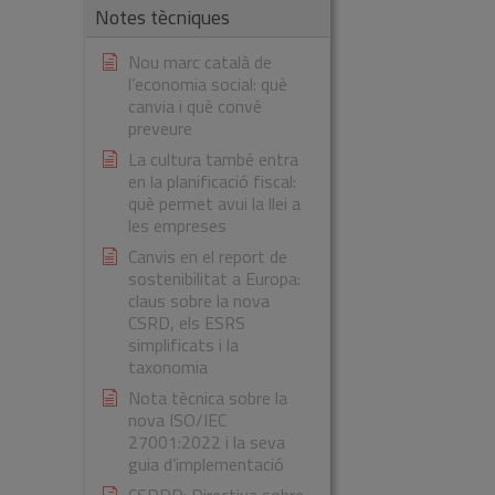
Notes tècniques
Nou marc català de
l’economia social: què
canvia i què convé
preveure
La cultura també entra
en la planificació fiscal:
què permet avui la llei a
les empreses
Canvis en el report de
sostenibilitat a Europa:
claus sobre la nova
CSRD, els ESRS
simplificats i la
taxonomia
Nota tècnica sobre la
nova ISO/IEC
27001:2022 i la seva
guia d’implementació