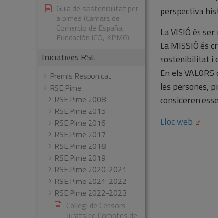
Guia de sostenibilitat per
perspectiva his
a pimes (Cámara de
Comercio de España,
La VISIÓ és ser 
Fundación ICO, KPMG)
La MISSIÓ és cr
Iniciatives RSE
sostenibilitat i 
En els VALORS de
Premis Respon.cat
les persones, pr
RSE.Pime
RSE.Pime 2008
consideren esse
RSE.Pime 2015
Lloc web
RSE.Pime 2016
RSE.Pime 2017
RSE.Pime 2018
RSE.Pime 2019
RSE.Pime 2020-2021
RSE.Pime 2021-2022
RSE.Pime 2022-2023
Col·legi de Censors
Jurats de Comptes de