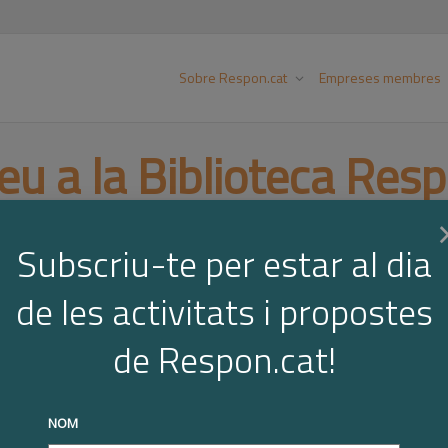
Sobre Respon.cat
Empreses membres
eu a la Biblioteca Resp
Subscriu-te per estar al dia
de les activitats i propostes
de Respon.cat!
Voluntariat empresarial
NOM