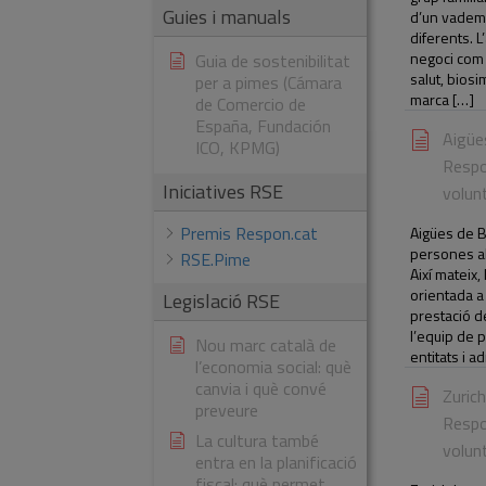
Guies i manuals
d’un vadem
diferents. L
negoci com 
Guia de sostenibilitat
salut, biosi
per a pimes (Cámara
marca […]
de Comercio de
España, Fundación
Aigüe
ICO, KPMG)
Respo
Iniciatives RSE
volun
Premis Respon.cat
Aigües de B
persones al
RSE.Pime
Així mateix
orientada a l
Legislació RSE
prestació de
l’equip de 
Nou marc català de
entitats i a
l’economia social: què
canvia i què convé
Zuric
preveure
Respo
La cultura també
volun
entra en la planificació
fiscal: què permet