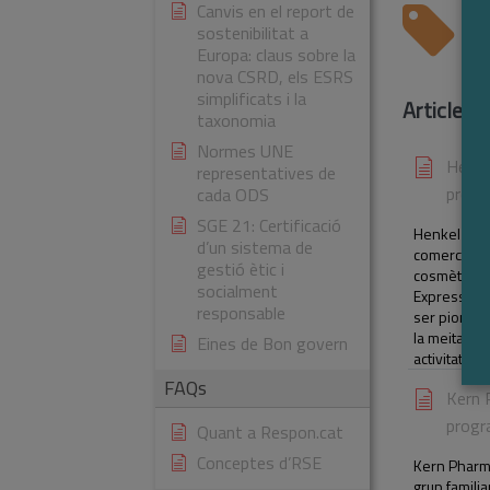
Canvis en el report de
T
sostenibilitat a
Europa: claus sobre la
nova CSRD, els ESRS
simplificats i la
Articles
taxonomia
Normes UNE
Henke
representatives de
progr
cada ODS
SGE 21: Certificació
Henkel és u
d’un sistema de
comercialit
gestió ètic i
cosmètica 
socialment
Express, Sc
responsable
ser pioners
la meitat de
Eines de Bon govern
activitats […
FAQs
Kern 
progr
Quant a Respon.cat
Conceptes d’RSE
Kern Pharma
grup famili