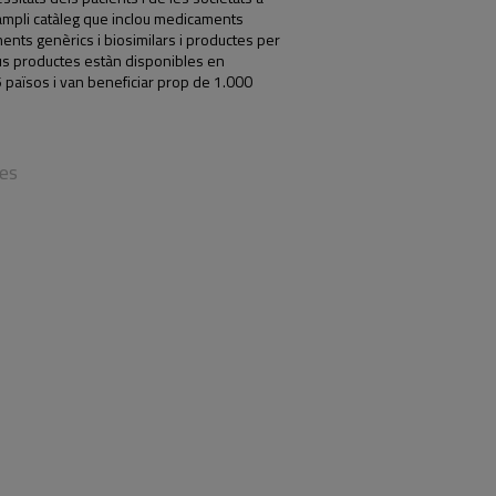
ampli catàleg que inclou medicaments
nts genèrics i biosimilars i productes per
seus productes estàn disponibles en
països i van beneficiar prop de 1.000
les