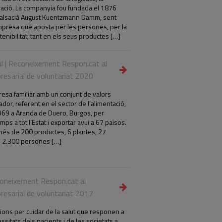
auració. La companyia fou fundada el 1876
 alsacià August Kuentzmann Damm, sent
presa que aposta per les persones, per la
tenibilitat, tant en els seus productes […]
al | Reconeixement Respon.cat al
esarial de voluntariat 2020
resa familiar amb un conjunt de valors
ador, referent en el sector de l’alimentació,
 1969 a Aranda de Duero, Burgos, per
ps a tot l’Estat i exportar avui a 67 països.
s de 200 productes, 6 plantes, 27
e 2.300 persones […]
coneixement Respon.cat al
esarial de voluntariat 2017
ions per cuidar de la salut que responen a
ssitats dels pacients i de les societats a