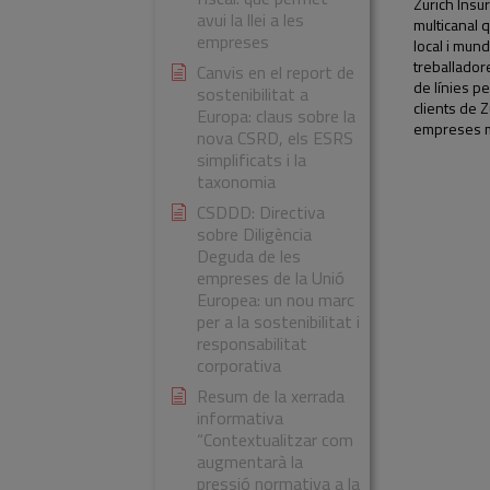
Zurich Insu
avui la llei a les
multicanal q
empreses
local i mun
treballador
Canvis en el report de
de línies p
sostenibilitat a
clients de 
Europa: claus sobre la
empreses mi
nova CSRD, els ESRS
simplificats i la
taxonomia
CSDDD: Directiva
sobre Diligència
Deguda de les
empreses de la Unió
Europea: un nou marc
per a la sostenibilitat i
responsabilitat
corporativa
Resum de la xerrada
informativa
“Contextualitzar com
augmentarà la
pressió normativa a la