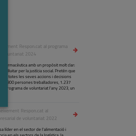
neixement Respon.cat al programa
e voluntariat 2024
a farmacèutica amb un propòsit molt clar:
 per lluitar per la justícia social. Pretén que
egni totes les seves accions i decisions
ebé 1.800 persones treballadores, 1.237
seu programa de voluntariat l’any 2023, un
eixement Respon.cat al
esarial de voluntariat 2022
líder en el sector de l’alimentació i
a en els sectors de la logística, la