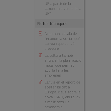
UE a partir de la
taxonomia verda de la
UE”
Notes tècniques
Nou marc català de
l’economia social: què
canvia i què convé
preveure
La cultura també
entra en la planificació
fiscal: què permet
avui la llei a les
empreses
Canvis en el report de
sostenibilitat a
Europa: claus sobre la
nova CSRD, els ESRS
simplificats i la
taxonomia