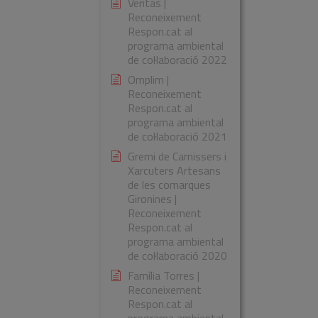
Veritas |
Reconeixement
Respon.cat al
programa ambiental
de col·laboració 2022
Omplim |
Reconeixement
Respon.cat al
programa ambiental
de col·laboració 2021
Gremi de Carnissers i
Xarcuters Artesans
de les comarques
Gironines |
Reconeixement
Respon.cat al
programa ambiental
de col·laboració 2020
Família Torres |
Reconeixement
Respon.cat al