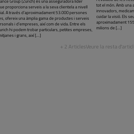
rance Group (Zurich) és una asseguradora líder
tot el món. Amb una 
ue proporciona serveis a la seva clientela a nivell
innovadors, medicame
dial. A través d’aproximadament 53.000 persones
cuidar la visió. Els 
es, ofereix una àmplia gama de productes i serveis
aproximadament 155 
ersonals i d’empreses, així com de vida. Entre els
milions de […]
Zurich hi podem trobar particulars, petites empreses,
tjanes i grans, així […]
+ 2 Articles
Veure la resta d'artic