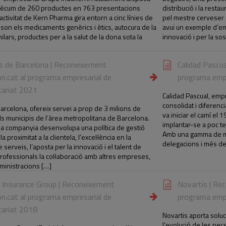
ècum de 260 productes en 763 presentacions
distribució i la rest
’activitat de Kern Pharma gira entorn a cinc línies de
pel mestre cerveser
son els medicaments genèrics i ètics, autocura de la
avui un exemple d’em
milars, productes per a la salut de la dona sota la
innovació i per la sos
s de Barcelona | Reconeixement
Calidad Pascu
n.cat al programa empresarial de
programa empr
tariat 2021
Calidad Pascual, emp
consolidat i diferenci
arcelona, ofereix servei a prop de 3 milions de
va iniciar el camí el
s municipis de l’àrea metropolitana de Barcelona.
implantar-se a poc tem
, la companyia desenvolupa una política de gestió
Amb una gamma de mé
a proximitat a la clientela, l’excel·lència en la
delegacions i més d
 serveis, l’aposta per la innovació i el talent de
professionals la col·laboració amb altres empreses,
dministracions […]
h Insurance Group | Reconeixement
Novartis | Re
n.cat al programa empresarial de
programa empr
tariat 2018
Novartis aporta soluc
l’evolució de les nece