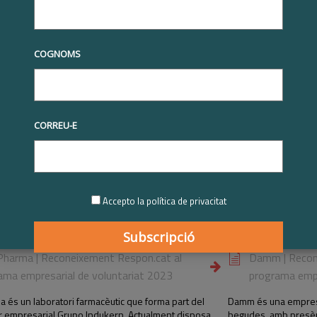
ag - Voluntariat empresarial
COGNOMS
l | Reconeixement Respon.cat al
Ferrer | Reco
ama empresarial de voluntariat 2025
empresarial d
CORREU-E
na multinacional alemanya que fabrica i
Ferrer és una empres
za productes i tecnologies del sector de detergents,
utilitzar el seu negoci
i adhesius, amb marques tan conegudes com Wipp
aquest propòsit impr
hwarzkopf o Loctite. El propòsit de la companyia és
diàries. De les gair
Accepto la política de privacitat
 pel bé de les futures generacions. El 2025, més de
han participat en el 
 la plantilla ha participat en algunes de les seves
69% del total.
]
Pharma | Reconeixement Respon.cat al
Damm | Recon
ama empresarial de voluntariat 2023
programa empr
 és un laboratori farmacèutic que forma part del
Damm és una empresa 
ar empresarial Grupo Indukern. Actualment disposa
begudes, amb presènci