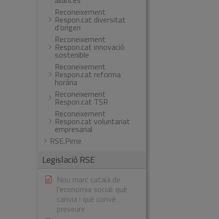
aliances
Reconeixement
Respon.cat diversitat
d’origen
Reconeixement
Respon.cat innovació
sostenible
Reconeixement
Respon.cat reforma
horària
Reconeixement
Respon.cat TSR
Reconeixement
Respon.cat voluntariat
empresarial
RSE.Pime
Legislació RSE
Nou marc català de
l’economia social: què
canvia i què convé
preveure