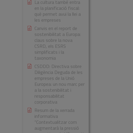
La cultura també entra
en la planificació fiscal:
què permet avui la llei a
les empreses
Canvis en el report de
sostenibilitat a Europa:
claus sobre la nova
CSRD, els ESRS
simplificats i la
taxonomia
CSDDD: Directiva sobre
Diligència Deguda de les
empreses de la Unió
Europea: un nou marc per
a la sostenibilitat i
responsabilitat
corporativa
Resum de la xerrada
informativa
“Contextualitzar com
augmentarà la pressió