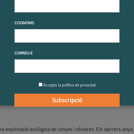
tives RSE
Premis Respon.cat
Reconeixement Respon.cat
inyeta | Reconeixement Respon.cat al programa ambiental de
eta | Reconeixement Respon.c
COGNOMS
a ambiental de col·laboració
CORREU-E
2024
Accepto la política de privacitat
a explotació ecològica de vinyes i oliveres. Els darrers anys