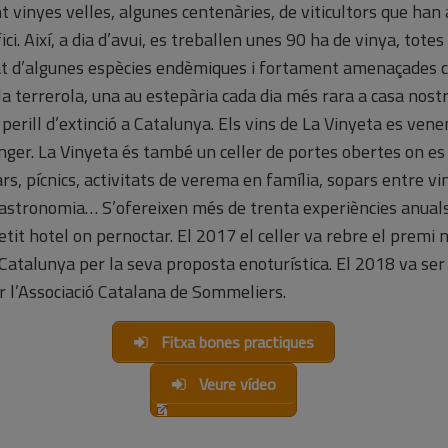
t vinyes velles, algunes centenàries, de viticultors que han
ci. Així, a dia d’avui, es treballen unes 90 ha de vinya, totes
at d’algunes espècies endèmiques i fortament amenaçades 
la terrerola, una au estepària cada dia més rara a casa nostr
perill d’extinció a Catalunya. Els vins de La Vinyeta es vene
nger. La Vinyeta és també un celler de portes obertes on es 
rs, pícnics, activitats de verema en família, sopars entre v
 astronomia… S’ofereixen més de trenta experiències anuals
tit hotel on pernoctar. El 2017 el celler va rebre el premi n
 Catalunya per la seva proposta enoturística. El 2018 va ser 
er l’Associació Catalana de Sommeliers.
Fitxa bones practiques
Veure vídeo