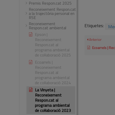
Premis Respon.cat 2025
Reconeixement Respon.cat
a la trajectòria personal en
RSE
Reconeixement
Etiquetes:
Med
Respon.cat ambiental
Epson |
Reconeixement
Anterior
Respon.cat al
Ecoarrels | Reconeixement Respon
programa ambiental
de col·laboració 2025
Ecoarrels |
Reconeixement
Respon.cat al
programa ambiental
de col·laboració 2024
La Vinyeta |
Reconeixement
Respon.cat al
programa ambiental
de col·laboració 2023