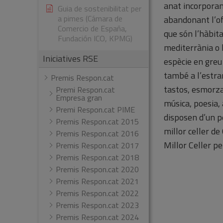
anat incorporan
Guia de sostenibilitat per
a pimes (Cámara de
abandonant l’ofi
Comercio de España,
que són l’hàbit
Fundación ICO, KPMG)
mediterrània o 
Iniciatives RSE
espècie en greu 
també a l’estra
Premis Respon.cat
tastos, esmorza
Premi Respon.cat
Empresa gran
música, poesia,
Premi Respon.cat PIME
disposen d’un pe
Premis Respon.cat 2015
millor celler de
Premis Respon.cat 2016
Millor Celler p
Premis Respon.cat 2017
Premis Respon.cat 2018
Premis Respon.cat 2020
Premis Respon.cat 2021
Premis Respon.cat 2022
Premis Respon.cat 2023
Premis Respon.cat 2024