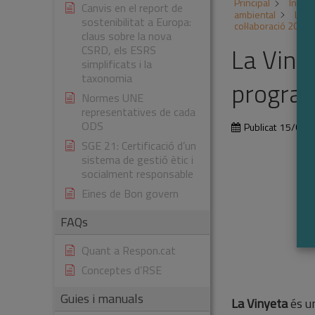
Principal
Inicia
Canvis en el report de
ambiental
La V
sostenibilitat a Europa:
col·laboració 2023
claus sobre la nova
La Viny
CSRD, els ESRS
simplificats i la
taxonomia
program
Normes UNE
representatives de cada
ODS
Publicat
15/01/
SGE 21: Certificació d’un
sistema de gestió ètic i
socialment responsable
Eines de Bon govern
FAQs
Quant a Respon.cat
Conceptes d’RSE
Guies i manuals
La Vinyeta
és un