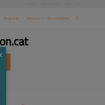
Contacte
Espai membres
Login
CA
Programes
Recursos
Fer-se membre
on.cat
×
ca