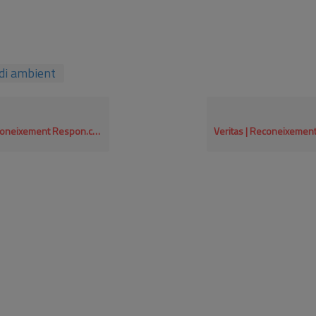
i ambient
.cat al programa ambiental de col·laboració 2024