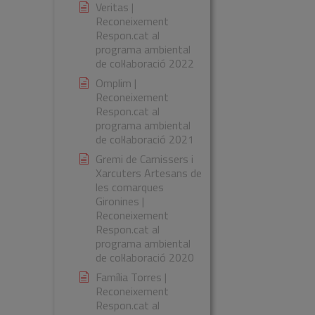
Veritas |
Reconeixement
Respon.cat al
programa ambiental
de col·laboració 2022
Omplim |
Reconeixement
Respon.cat al
programa ambiental
de col·laboració 2021
Gremi de Carnissers i
Xarcuters Artesans de
les comarques
Gironines |
Reconeixement
Respon.cat al
programa ambiental
de col·laboració 2020
Família Torres |
Reconeixement
Respon.cat al