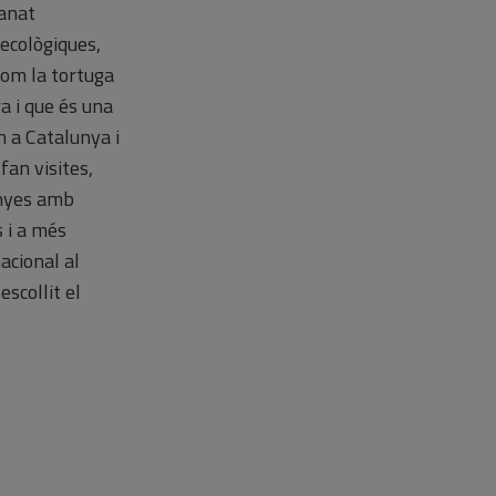
 anat
 ecològiques,
com la tortuga
a i que és una
n a Catalunya i
fan visites,
inyes amb
 i a més
acional al
escollit el