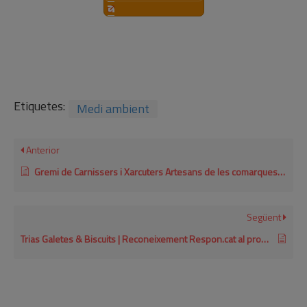
Etiquetes:
Medi ambient
Anterior
Gremi de Carnissers i Xarcuters Artesans de les comarques Gironines | Reconeixement Respon.cat al programa ambiental de col·laboració 2020
Següent
Trias Galetes & Biscuits | Reconeixement Respon.cat al programa ambiental de col·laboració 2017