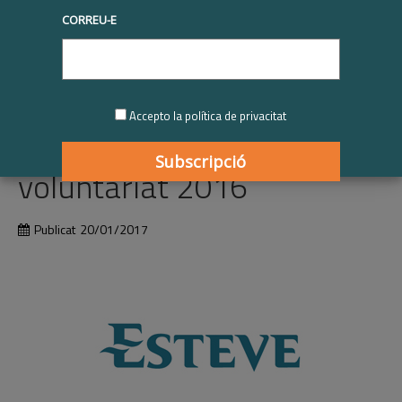
Imprimiu
CORREU-E
Esteve | Reconeixement
Respon.cat al programa
Accepto la política de privacitat
empresarial de
voluntariat 2016
Publicat
20/01/2017