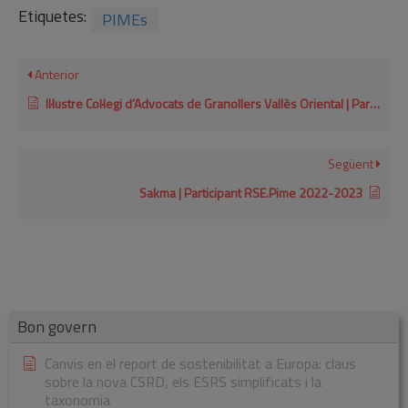
Etiquetes:
PIMEs
Anterior
Il·lustre Col·legi d’Advocats de Granollers Vallès Oriental | Participant RSE.Pime 2022-2023
Següent
Sakma | Participant RSE.Pime 2022-2023
Bon govern
Canvis en el report de sostenibilitat a Europa: claus
sobre la nova CSRD, els ESRS simplificats i la
taxonomia