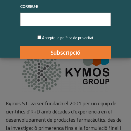
Kymos | Participant
CORREU-E
RSE.Pime 2022-2023
Publicat
01/01/2023
Accepto la política de privacitat
Kymos S.L. va ser fundada el 2001 per un equip de
científics d’R+D amb dècades d’experiència en el
desenvolupament de productes farmacèutics, des de
la investigació primerenca fins a la formulació final i