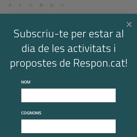
Contacte
Espai membres
Login
CA
×
Subscriu-te per estar al
dia de les activitats i
Togg
Cerqueu a la Biblioteca Respon.cat
propostes de Respon.cat!
navi
Cerca
NOM
< Tots els temes
Principal
Iniciatives RSE
RSE.Pime
RSE.Pime
COGNOMS
2022-2023
Kymos | Participant RSE.Pime 2022-2023
Imprimiu