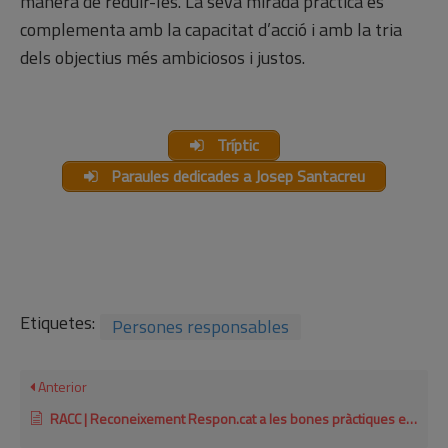
manera de reduir-les. La seva mirada pràctica es
complementa amb la capacitat d’acció i amb la tria
dels objectius més ambiciosos i justos.
Tríptic
Paraules dedicades a Josep Santacreu
Etiquetes:
Persones responsables
Anterior
RACC | Reconeixement Respon.cat a les bones pràctiques en reforma horària 2020