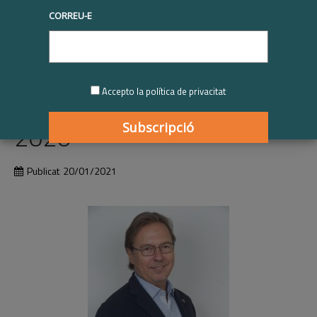
CORREU-E
Dr. Josep Santacreu |
Reconeixement personal
per la trajectòria en RSE
Accepto la política de privacitat
2020
Publicat
20/01/2021