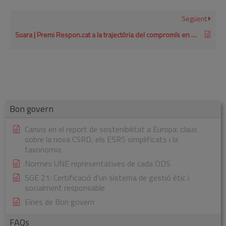
Següent
Suara | Premi Respon.cat a la trajectòria del compromís en RSE per a empreses grans 2021
Bon govern
Canvis en el report de sostenibilitat a Europa: claus
sobre la nova CSRD, els ESRS simplificats i la
taxonomia
Normes UNE representatives de cada ODS
SGE 21: Certificació d’un sistema de gestió ètic i
socialment responsable
Eines de Bon govern
FAQs