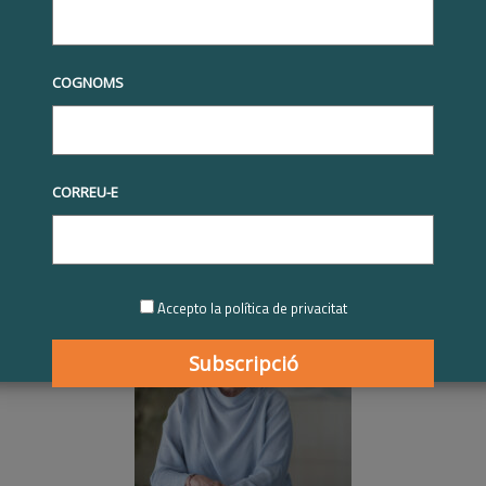
tives RSE
Premis Respon.cat
Reconeixement Respon.cat a la
l en RSE
Anna Sorli Gorriz | Reconeixement personal per la
 2025
rli Gorriz | Reconeixement pe
COGNOMS
trajectòria en RSE 2025
CORREU-E
2026
Accepto la política de privacitat