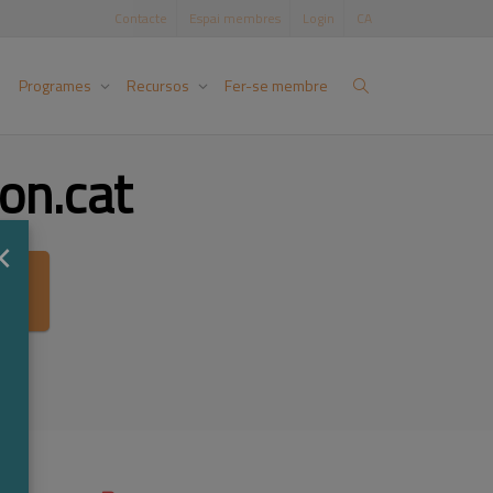
Contacte
Espai membres
Login
CA
Programes
Recursos
Fer-se membre
on.cat
×
ca