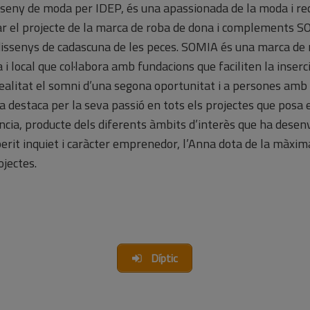
eny de moda per IDEP, és una apassionada de la moda i re
ar el projecte de la marca de roba de dona i complements S
dissenys de cadascuna de les peces. SOMIA és una marca de
a i local que col·labora amb fundacions que faciliten la inserc
ealitat el somni d’una segona oportunitat i a persones amb
na destaca per la seva passió en tots els projectes que posa 
ència, producte dels diferents àmbits d’interès que ha desenv
sperit inquiet i caràcter emprenedor, l’Anna dota de la màxi
ojectes.
Díptic