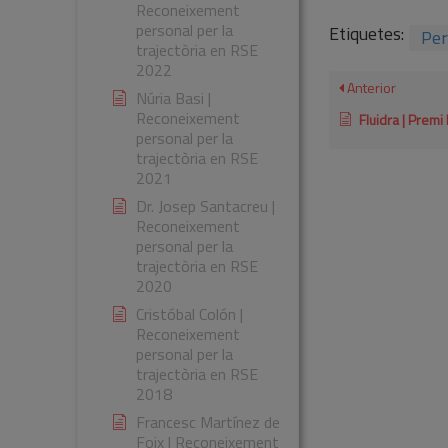
Reconeixement
personal per la
Etiquetes:
Per
trajectòria en RSE
2022
Anterior
Núria Basi |
Reconeixement
Fluidra | Premi Respon.cat a la traj
personal per la
trajectòria en RSE
2021
Dr. Josep Santacreu |
Reconeixement
personal per la
trajectòria en RSE
2020
Cristóbal Colón |
Reconeixement
personal per la
trajectòria en RSE
2018
Francesc Martínez de
Foix | Reconeixement