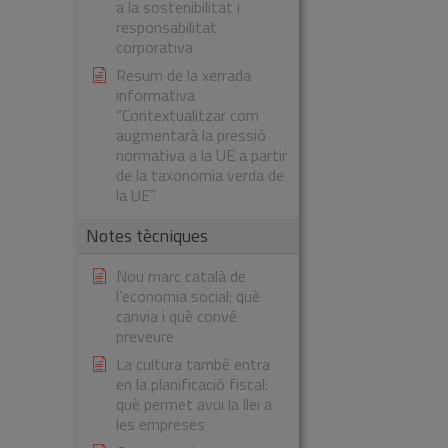
a la sostenibilitat i
responsabilitat
corporativa
Resum de la xerrada
informativa
“Contextualitzar com
augmentarà la pressió
normativa a la UE a partir
de la taxonomia verda de
la UE”
Notes tècniques
Nou marc català de
l’economia social: què
canvia i què convé
preveure
La cultura també entra
en la planificació fiscal:
què permet avui la llei a
les empreses