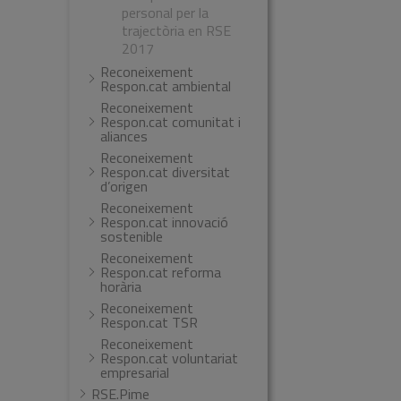
personal per la
trajectòria en RSE
2017
Reconeixement
Respon.cat ambiental
Reconeixement
Respon.cat comunitat i
aliances
Reconeixement
Respon.cat diversitat
d’origen
Reconeixement
Respon.cat innovació
sostenible
Reconeixement
Respon.cat reforma
horària
Reconeixement
Respon.cat TSR
Reconeixement
Respon.cat voluntariat
empresarial
RSE.Pime