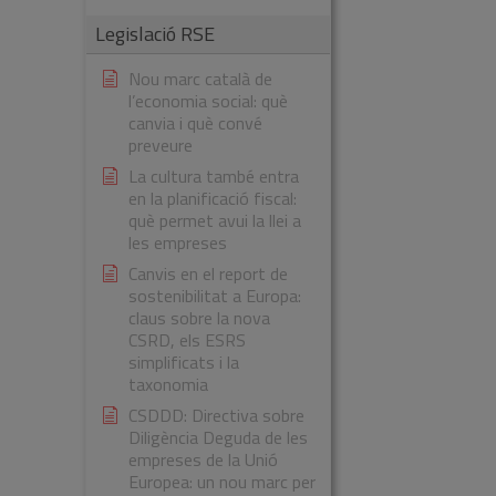
Legislació RSE
Nou marc català de
l’economia social: què
canvia i què convé
preveure
La cultura també entra
en la planificació fiscal:
què permet avui la llei a
les empreses
Canvis en el report de
sostenibilitat a Europa:
claus sobre la nova
CSRD, els ESRS
simplificats i la
taxonomia
CSDDD: Directiva sobre
Diligència Deguda de les
empreses de la Unió
Europea: un nou marc per