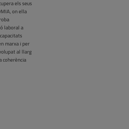
cupera els seus
OMIA, on ella
 roba
ió laboral a
 capacitats
en marxa i per
olupat al llarg
ma coherència