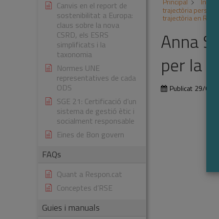
Principal
Inicia
Canvis en el report de
trajectòria persona
sostenibilitat a Europa:
trajectòria en RSE
claus sobre la nova
Anna So
CSRD, els ESRS
simplificats i la
taxonomia
per la 
Normes UNE
representatives de cada
ODS
Publicat
29/01/
SGE 21: Certificació d’un
sistema de gestió ètic i
socialment responsable
Eines de Bon govern
FAQs
Quant a Respon.cat
Conceptes d’RSE
Guies i manuals