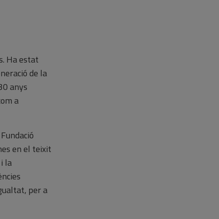
s. Ha estat
eneració de la
 30 anys
com a
a Fundació
es en el teixit
i la
ències
gualtat, per a