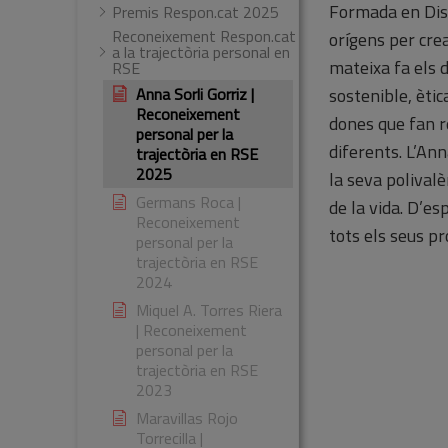
Formada en Diss
Premis Respon.cat 2025
Reconeixement Respon.cat
orígens per cre
a la trajectòria personal en
mateixa fa els 
RSE
Anna Sorli Gorriz |
sostenible, ètic
Reconeixement
dones que fan r
personal per la
diferents. L’An
trajectòria en RSE
2025
la seva polival
Germans Roca |
de la vida. D’e
Reconeixement
tots els seus pr
personal per la
trajectòria en RSE
2024
Miquel A. Torres Riera
| Reconeixement
personal per la
trajectòria en RSE
2023
Maravillas Rojo
Torrecilla |