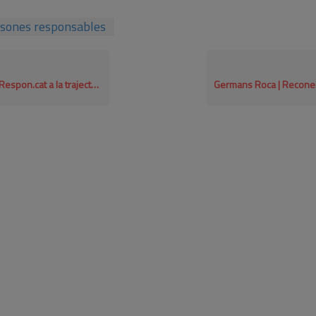
sones responsables
ectòria del compromís en RSE per a empreses grans 2025