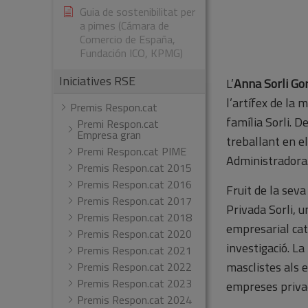
Guia de sostenibilitat per
a pimes (Cámara de
Comercio de España,
Fundación ICO, KPMG)
Iniciatives RSE
L’
Anna Sorli Gor
l’artífex de la 
Premis Respon.cat
família Sorli. D
Premi Respon.cat
Empresa gran
treballant en e
Premi Respon.cat PIME
Administradora
Premis Respon.cat 2015
Premis Respon.cat 2016
Fruit de la seva 
Premis Respon.cat 2017
Privada Sorli, u
Premis Respon.cat 2018
empresarial cata
Premis Respon.cat 2020
investigació. La
Premis Respon.cat 2021
masclistes als 
Premis Respon.cat 2022
Premis Respon.cat 2023
empreses privad
Premis Respon.cat 2024