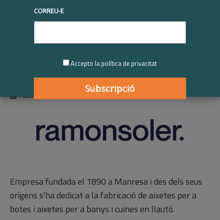
CORREU-E
Industrias Ramon Soler |
Participant RSE.Pime
2023-2024
Accepto la política de privacitat
Publicat
01/01/2024
Empresa fundada el 1890 a Manresa i des dels seus
orígens s’ha dedicat a la fabricació de aixetes per a
botes i aixetes per a banys i cuines en llautó.