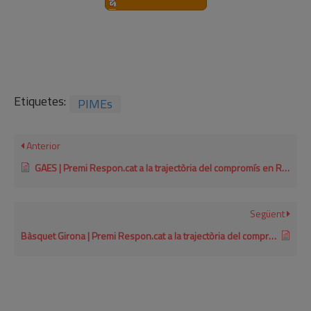
Etiquetes:
PIMEs
Anterior
GAES | Premi Respon.cat a la trajectòria del compromís en RSE per a empreses grans 2015
Següent
Bàsquet Girona | Premi Respon.cat a la trajectòria del compromís en RSE per a empreses petites i mitjanes 2024