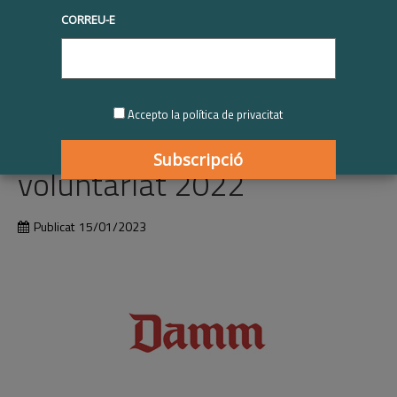
Imprimiu
CORREU-E
Damm | Reconeixement
Respon.cat al programa
Accepto la política de privacitat
empresarial de
voluntariat 2022
Publicat
15/01/2023