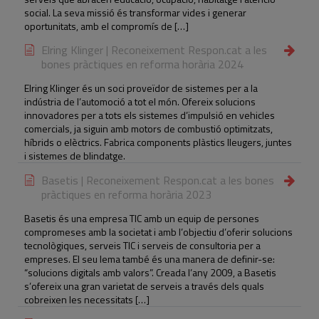
social. La seva missió és transformar vides i generar
oportunitats, amb el compromís de […]
Elring Klinger | Reconeixement Respon.cat a les
bones pràctiques en reforma horària 2024
Elring Klinger és un soci proveïdor de sistemes per a la
indústria de l’automoció a tot el món. Ofereix solucions
innovadores per a tots els sistemes d’impulsió en vehicles
comercials, ja siguin amb motors de combustió optimitzats,
híbrids o elèctrics. Fabrica components plàstics lleugers, juntes
i sistemes de blindatge.
Basetis | Reconeixement Respon.cat a les bones
pràctiques en reforma horària 2023
Basetis és una empresa TIC amb un equip de persones
compromeses amb la societat i amb l’objectiu d’oferir solucions
tecnològiques, serveis TIC i serveis de consultoria per a
empreses. El seu lema també és una manera de definir-se:
“solucions digitals amb valors”. Creada l’any 2009, a Basetis
s’ofereix una gran varietat de serveis a través dels quals
cobreixen les necessitats […]