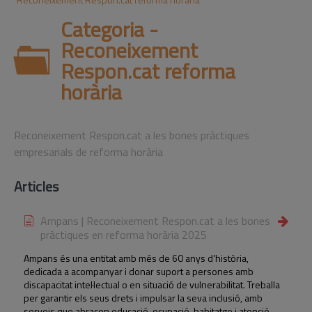
Categoria -
Reconeixement
Respon.cat reforma
horària
Reconeixement Respon.cat a les bones pràctiques
empresarials de reforma horària
Articles
Ampans | Reconeixement Respon.cat a les bones
pràctiques en reforma horària 2025
Ampans és una entitat amb més de 60 anys d’història,
dedicada a acompanyar i donar suport a persones amb
discapacitat intel·lectual o en situació de vulnerabilitat. Treballa
per garantir els seus drets i impulsar la seva inclusió, amb
serveis que abracen educació, ocupació, habitatge i atenció