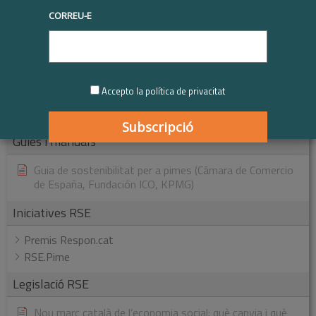
SGE 21: Certificació d’un sistema de gestió ètic i
socialment responsable
CORREU-E
Eines de Bon govern
FAQs
Accepto la política de privacitat
Quant a Respon.cat
Conceptes d’RSE
Guies i manuals
Guia de sostenibilitat per a pimes (Cámara de Comercio
de España, Fundación ICO, KPMG)
Iniciatives RSE
Premis Respon.cat
RSE.Pime
Legislació RSE
Nou marc català de l’economia social: què canvia i què