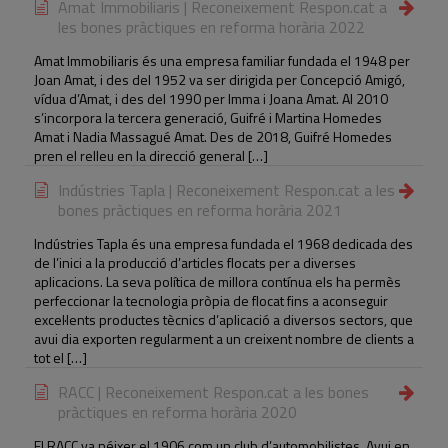
Amat Immobiliaris | Reconeixement Respon.cat a
les bones pràctiques en reforma horària 2022
Amat Immobiliaris és una empresa familiar fundada el 1948 per
Joan Amat, i des del 1952 va ser dirigida per Concepció Amigó,
vídua d’Amat, i des del 1990 per Imma i Joana Amat. Al 2010
s’incorpora la tercera generació, Guifré i Martina Homedes
Amat i Nadia Massagué Amat. Des de 2018, Guifré Homedes
pren el relleu en la direcció general […]
Indústries Tapla | Reconeixement Respon.cat a les
bones pràctiques en reforma horària 2021
Indústries Tapla és una empresa fundada el 1968 dedicada des
de l’inici a la producció d’articles flocats per a diverses
aplicacions. La seva política de millora contínua els ha permès
perfeccionar la tecnologia pròpia de flocat fins a aconseguir
excel·lents productes tècnics d’aplicació a diversos sectors, que
avui dia exporten regularment a un creixent nombre de clients a
tot el […]
RACC | Reconeixement Respon.cat a les bones
pràctiques en reforma horària 2020
El RACC va néixer el 1906 com un club d’automobilistes. Avui en