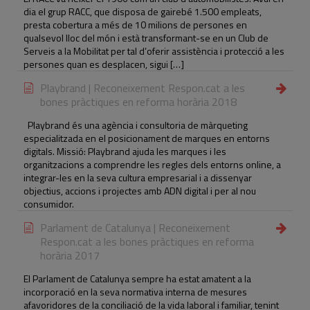
dia el grup RACC, que disposa de gairebé 1.500 empleats,
presta cobertura a més de 10 milions de persones en
qualsevol lloc del món i està transformant-se en un Club de
Serveis a la Mobilitat per tal d’oferir assistència i protecció a les
persones quan es desplacen, sigui […]
Playbrand | Reconeixement Respon.cat a les
bones pràctiques en reforma horària 2018
Playbrand és una agència i consultoria de màrqueting
especialitzada en el posicionament de marques en entorns
digitals. Missió: Playbrand ajuda les marques i les
organitzacions a comprendre les regles dels entorns online, a
integrar-les en la seva cultura empresarial i a dissenyar
objectius, accions i projectes amb ADN digital i per al nou
consumidor.
Parlament de Catalunya | Reconeixement
Respon.cat a les bones pràctiques en reforma
horària 2017
El Parlament de Catalunya sempre ha estat amatent a la
incorporació en la seva normativa interna de mesures
afavoridores de la conciliació de la vida laboral i familiar, tenint