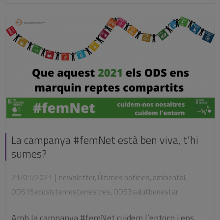
La campanya #femNet està ben viva, t’hi
sumes?
|
21/01/2021
newsletter
,
Últimes notícies
,
ambiental
,
ODS15ecosistemesterrestres
,
ODS3salutbenestar
Amb la campanya #femNet cuidem l’entorn i ens