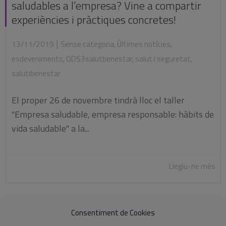
saludables a l’empresa? Vine a compartir
experiències i pràctiques concretes!
|
13/11/2019
Sense categoria
,
Últimes notícies
,
esdeveniments
,
ODS3salutbenestar
,
salut i seguretat
,
salutibenestar
El proper 26 de novembre tindrà lloc el taller
"Empresa saludable, empresa responsable: hàbits de
vida saludable" a la...
Llegiu-ne més
Consentiment de Cookies
«
1
2
3
4
»