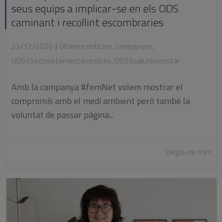
seus equips a implicar-se en els ODS
caminant i recollint escombraries
|
23/12/2020
Últimes notícies
,
campanyes
,
ODS15ecosistemesterrestres
,
ODS3salutbenestar
Amb la campanya #femNet volem mostrar el
compromís amb el medi ambient però també la
voluntat de passar pàgina...
Llegiu-ne més