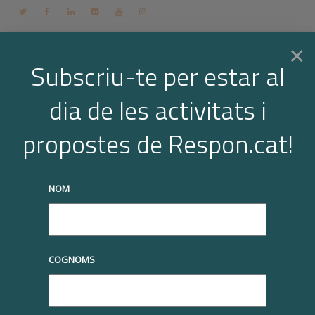
Contacte
Espai membres
Login
CA
×
Subscriu-te per estar al
dia de les activitats i
Togg
40 search results for: efebé
propostes de Respon.cat!
Home
Search results for “efebé”
Page 3
navi
truqueu-nos al
+34 93 677 1000
info@respon.cat
NOM
COGNOMS