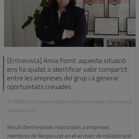
[Entrevista] Anna Fornt: aquesta situació
ens ha ajudat a identificar valor compartit
entre les empreses del grup i a generar
oportunitats creuades
|
27/08/2020
Sense categoria
,
Últimes notícies
,
comunicació
,
membres
,
RSE
Recull d'entrevistes realitzades a empreses
membres de Respon.cat en el el marc de col·laboració