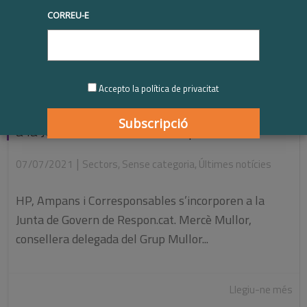
CORREU-E
Accepto la política de privacitat
HP, Ampans i Corresponsables s’incorporen
a la Junta de Govern de Respon.cat
|
07/07/2021
Sectors
,
Sense categoria
,
Últimes notícies
HP, Ampans i Corresponsables s’incorporen a la
Junta de Govern de Respon.cat. Mercè Mullor,
consellera delegada del Grup Mullor...
Llegiu-ne més