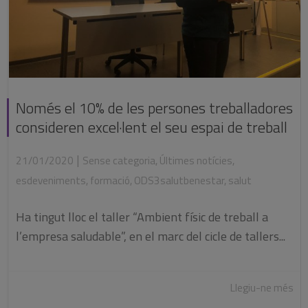
Només el 10% de les persones treballadores
consideren excel·lent el seu espai de treball
|
21/01/2020
Sense categoria
,
Últimes notícies
,
esdeveniments
,
formació
,
ODS3salutbenestar
,
salut
Ha tingut lloc el taller “Ambient físic de treball a
l’empresa saludable”, en el marc del cicle de tallers...
Llegiu-ne més