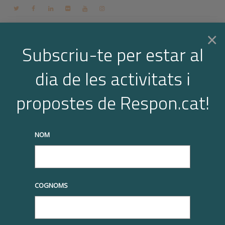
Contacte
Espai membres
Login
CA
×
Subscriu-te per estar al
dia de les activitats i
Togg
Programa de Formació en RSE
propostes de Respon.cat!
Home
Programa de Formació en RSE
navi
truqueu-nos al
+34 93 677 1000
info@respon.cat
NOM
COGNOMS
Inscripcions obertes!