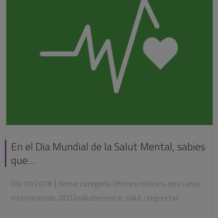
En el Dia Mundial de la Salut Mental, sabies
que…
|
09/10/2018
Sense categoria
,
Últimes notícies
,
dies i anys
internacionals
,
ODS3salutbenestar
,
salut i seguretat