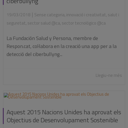
ciberbullyng
|
19/03/2018
Sense categoria
,
innovació i creativitat
,
salut i
seguretat
,
sector salud @ca
,
sector tecnológico @ca
La Fundación Salud y Persona, membre de
Respon.cat, col·labora en la creació una app per a la
detecció del ciberbullyng...
Llegiu-ne més
Aquest 2015 Nacions Unides ha aprovat els
Objectius de Desenvolupament Sostenible