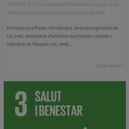
|
09/10/2018
Sense categoria
,
Últimes notícies
,
dies i anys
internacionals
,
ODS3salutbenestar
,
salut i seguretat
Entrevista a Roser Fernández, directora general de
La Unió, associació d’entitats sanitàries i socials i
membre de Respon.cat, amb...
Llegiu-ne més