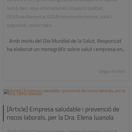
humà
,
dies i anys internacionals
,
Ocupació qualitat
,
ODS3salutbenestar
,
ODS8creixementeconòmic
,
salut i
seguretat
,
sector salut
Amb motiu del Dia Mundial de la Salut, Respon.cat
ha elaborat un monogràfic sobre salut i empresa on...
Llegiu-ne més
[Article] Empresa saludable i prevenció de
riscos laborals, per la Dra. Elena Juanola
|
06/04/2018
Sense categoria
,
desenvolupament capital