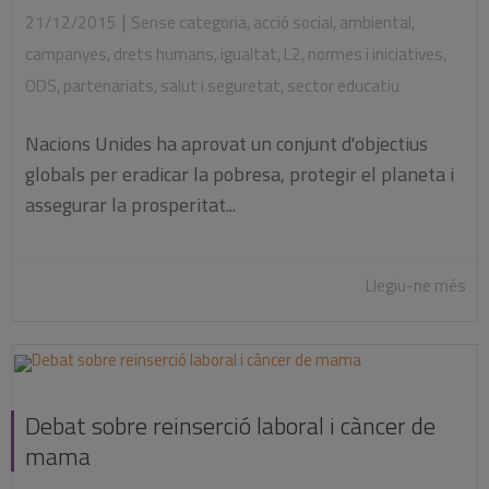
|
21/12/2015
Sense categoria
,
acció social
,
ambiental
,
campanyes
,
drets humans
,
igualtat
,
L2
,
normes i iniciatives
,
ODS
,
partenariats
,
salut i seguretat
,
sector educatiu
Nacions Unides ha aprovat un conjunt d'objectius
globals per eradicar la pobresa, protegir el planeta i
assegurar la prosperitat...
Llegiu-ne més
Debat sobre reinserció laboral i càncer de
mama