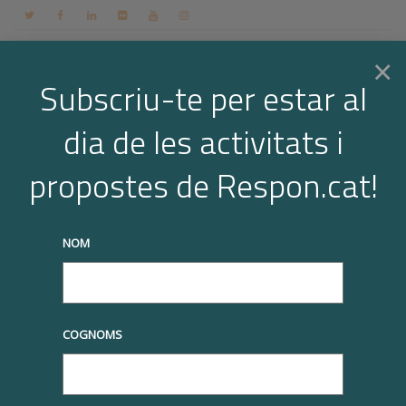
Contacte
Espai membres
Login
CA
×
Subscriu-te per estar al
dia de les activitats i
Togg
Arxiu per a l'etiqueta: salut i seguretat
propostes de Respon.cat!
Home
salut i seguretat
Page 5
navi
truqueu-nos al
+34 93 677 1000
info@respon.cat
NOM
COGNOMS