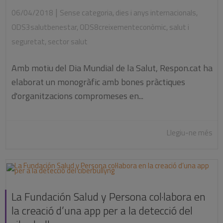
|
06/04/2018
Sense categoria
,
dies i anys internacionals
,
ODS3salutbenestar
,
ODS8creixementeconòmic
,
salut i
seguretat
,
sector salut
Amb motiu del Dia Mundial de la Salut, Respon.cat ha
elaborat un monogràfic amb bones pràctiques
d'organitzacions compromeses en...
Llegiu-ne més
La Fundación Salud y Persona col·labora en
la creació d’una app per a la detecció del