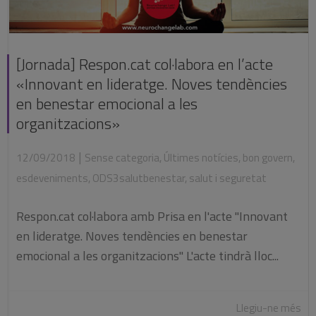
[Jornada] Respon.cat col·labora en l’acte
«Innovant en lideratge. Noves tendències
en benestar emocional a les
organitzacions»
|
12/09/2018
Sense categoria
,
Últimes notícies
,
bon govern
,
esdeveniments
,
ODS3salutbenestar
,
salut i seguretat
Respon.cat col·labora amb Prisa en l'acte "Innovant
en lideratge. Noves tendències en benestar
emocional a les organitzacions" L'acte tindrà lloc...
Llegiu-ne més