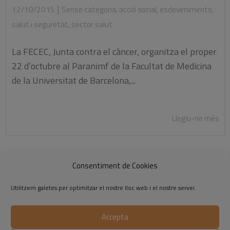
|
12/10/2015
Sense categoria
,
acció social
,
esdeveniments
,
salut i seguretat
,
sector salut
La FECEC, Junta contra el càncer, organitza el proper
22 d’octubre al Paranimf de la Facultat de Medicina
de la Universitat de Barcelona,...
Llegiu-ne més
Consentiment de Cookies
«
1
…
3
4
5
Utilitzem galetes per optimitzar el nostre lloc web i el nostre servei.
Accepta