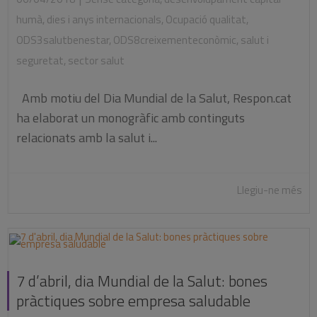
humà
,
dies i anys internacionals
,
Ocupació qualitat
,
ODS3salutbenestar
,
ODS8creixementeconòmic
,
salut i
seguretat
,
sector salut
Amb motiu del Dia Mundial de la Salut, Respon.cat
ha elaborat un monogràfic amb continguts
relacionats amb la salut i...
Llegiu-ne més
7 d’abril, dia Mundial de la Salut: bones
pràctiques sobre empresa saludable