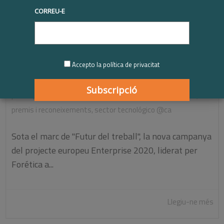
CORREU-E
Forética mostrarà les millors iniciatives
empresarials en transformació tecnològica
responsable i ocupabilitat jove
Accepto la política de privacitat
|
23/07/2018
Sense categoria
,
Últimes notícies
,
bones
pràctiques
,
desenvolupament capital humà
,
partenariats
,
premis i reconeixements
,
sector tecnológico @ca
Sota el marc de "Futur del treball", la nova campanya
del projecte europeu Enterprise 2020, liderat per
Forética a...
Llegiu-ne més