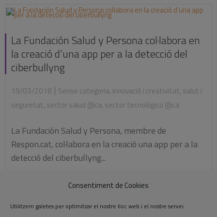
La Fundación Salud y Persona col·labora en
la creació d’una app per a la detecció del
ciberbullyng
|
19/03/2018
Sense categoria
,
innovació i creativitat
,
salut i
seguretat
,
sector salud @ca
,
sector tecnológico @ca
La Fundación Salud y Persona, membre de
Respon.cat, col·labora en la creació una app per a la
detecció del ciberbullyng...
Consentiment de Cookies
Llegiu-ne més
Utilitzem galetes per optimitzar el nostre lloc web i el nostre servei.