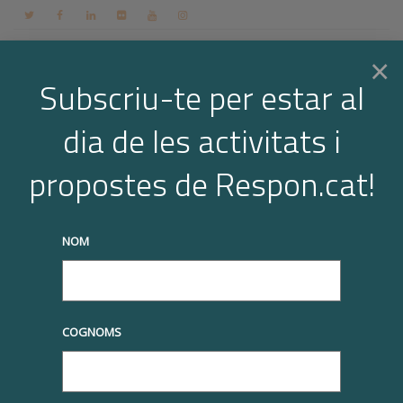
Contacte
Espai membres
Login
CA
×
Subscriu-te per estar al
dia de les activitats i
Togg
Arxiu per a l'etiqueta: sector
propostes de Respon.cat!
tecnológico @ca
navi
Home
sector tecnológico @ca
NOM
truqueu-nos al
+34 93 677 1000
info@respon.cat
COGNOMS