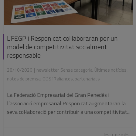
L’FEGP i Respon.cat col·laboraran per un
model de competitivitat socialment
responsable
|
28/10/2020
newsletter
,
Sense categoria
,
Últimes notícies
,
notes de premsa
,
ODS17aliances
,
partenariats
La Federació Empresarial del Gran Penedès i
l’associació empresarial Respon.cat augmentaran la
seva col·laboració per contribuir a una competitivitat...
Llegiu-ne més