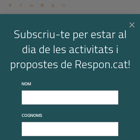
Contacte
Espai membres
Login
CA
×
Subscriu-te per estar al
dia de les activitats i
Togg
Arxiu per a l'etiqueta: partenariats
propostes de Respon.cat!
Home
partenariats
navi
truqueu-nos al
+34 93 677 1000
info@respon.cat
NOM
COGNOMS