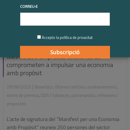
CORREU-E
Accepto la política de privacitat
Més de 200 empreses catalanes es
comprometen a impulsar una economia
amb propòsit
|
28/06/2023
Novetats
,
Últimes notícies
,
esdeveniments
,
notes de premsa
,
ODS17aliances
,
partenariats
,
reflexions i
propostes
L’acte de signatura del “Manifest per una Economia
amb Propòsit” reuneix 250 persones del sector