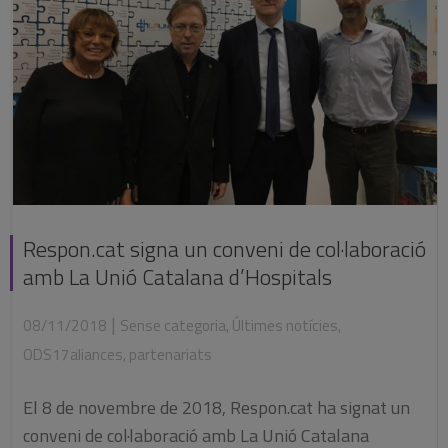
Respon.cat signa un conveni de col·laboració
amb La Unió Catalana d’Hospitals
|
08/11/2018
Sense categoria
,
Últimes notícies
,
ODS17aliances
,
partenariats
El 8 de novembre de 2018, Respon.cat ha signat un
conveni de col·laboració amb La Unió Catalana