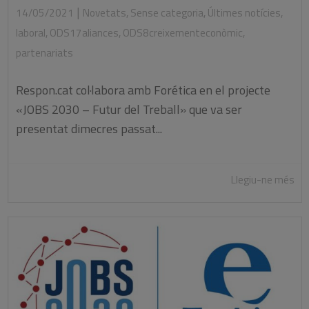
|
14/05/2021
Novetats
,
Sense categoria
,
Últimes notícies
,
laboral
,
ODS17aliances
,
ODS8creixementeconòmic
,
partenariats
Respon.cat col·labora amb Forética en el projecte
«JOBS 2030 – Futur del Treball» que va ser
presentat dimecres passat...
Llegiu-ne més