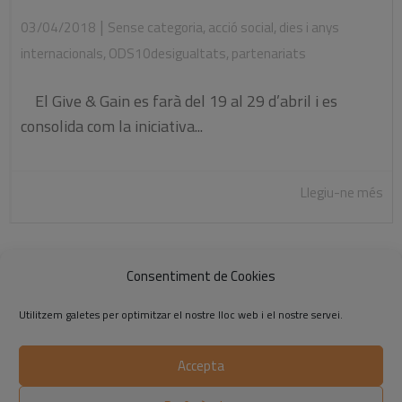
|
03/04/2018
Sense categoria
,
acció social
,
dies i anys
internacionals
,
ODS10desigualtats
,
partenariats
El Give & Gain es farà del 19 al 29 d’abril i es
consolida com la iniciativa...
Llegiu-ne més
Consentiment de Cookies
1
2
3
4
»
Utilitzem galetes per optimitzar el nostre lloc web i el nostre servei.
Accepta
©2014-2026 Respon.cat