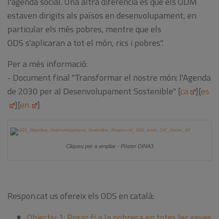
l'agenda social. Una altra diferència és que els ODM
estaven dirigits als països en desenvolupament, en
particular els més pobres, mentre que els
ODS s'aplicaran a tot el món, rics i pobres".
Per a més informació:
- Document final "Transformar el nostre món: l'Agenda
de 2030 per al Desenvolupament Sostenible" [
ca
][
es
][
en
]
Cliqueu per a ampliar - Pòster DINA3
Respon.cat us ofereix els ODS en català:
Objectiu 1: Posar fi a la pobresa en totes les seves