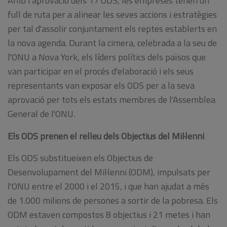
Amb l'aprovació dels 17 ODS, les empreses tenen un
full de ruta per a alinear les seves accions i estratègies
per tal d'assolir conjuntament els reptes establerts en
la nova agenda. Durant la cimera, celebrada a la seu de
l'ONU a Nova York, els líders polítics dels països que
van participar en el procés d'elaboració i els seus
representants van exposar els ODS per a la seva
aprovació per tots els estats membres de l'Assemblea
General de l'ONU.
Els ODS prenen el relleu dels Objectius del Mil·lenni
Els ODS substitueixen els Objectius de
Desenvolupament del Mil·lenni (ODM), impulsats per
l'ONU entre el 2000 i el 2015, i que han ajudat a més
de 1.000 milions de persones a sortir de la pobresa. Els
ODM estaven compostos 8 objectius i 21 metes i han