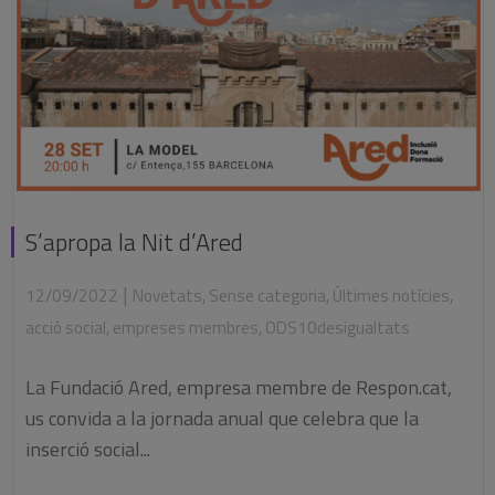
S’apropa la Nit d’Ared
|
12/09/2022
Novetats
,
Sense categoria
,
Últimes notícies
,
acció social
,
empreses membres
,
ODS10desigualtats
La Fundació Ared, empresa membre de Respon.cat,
us convida a la jornada anual que celebra que la
inserció social...