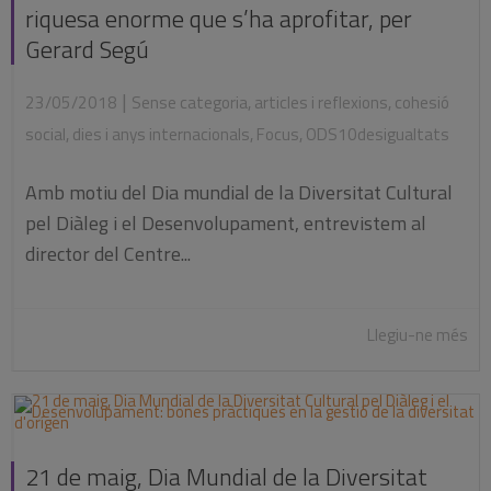
riquesa enorme que s’ha aprofitar, per
Gerard Segú
|
23/05/2018
Sense categoria
,
articles i reflexions
,
cohesió
social
,
dies i anys internacionals
,
Focus
,
ODS10desigualtats
Amb motiu del Dia mundial de la Diversitat Cultural
pel Diàleg i el Desenvolupament, entrevistem al
director del Centre...
Llegiu-ne més
21 de maig, Dia Mundial de la Diversitat