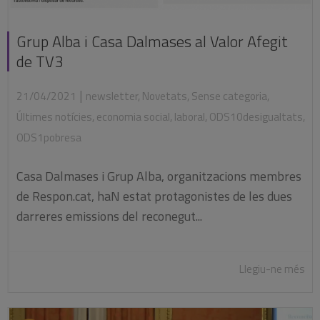
Grup Alba i Casa Dalmases al Valor Afegit
de TV3
|
21/04/2021
newsletter
,
Novetats
,
Sense categoria
,
Últimes notícies
,
economia social
,
laboral
,
ODS10desigualtats
,
ODS1pobresa
Casa Dalmases i Grup Alba, organitzacions membres
de Respon.cat, haN estat protagonistes de les dues
darreres emissions del reconegut...
Llegiu-ne més