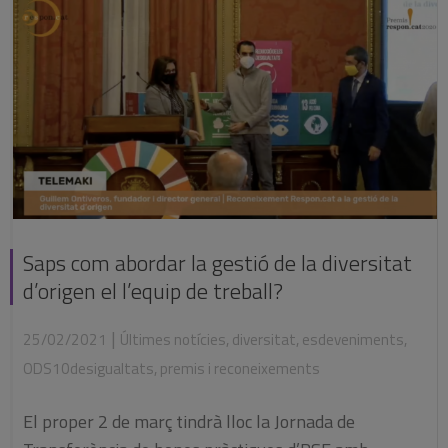
Saps com abordar la gestió de la diversitat
d’origen el l’equip de treball?
|
25/02/2021
Últimes notícies
,
diversitat
,
esdeveniments
,
ODS10desigualtats
,
premis i reconeixements
El proper 2 de març tindrà lloc la Jornada de