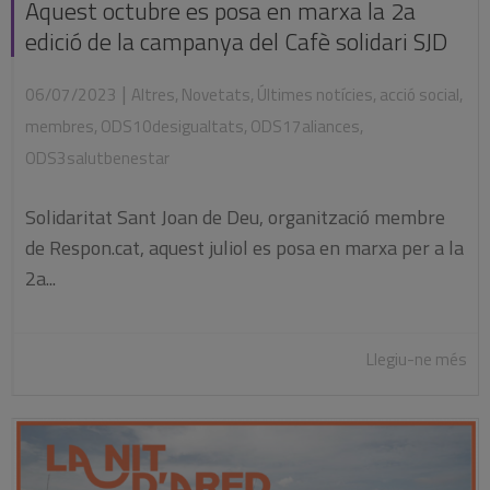
Aquest octubre es posa en marxa la 2a
edició de la campanya del Cafè solidari SJD
|
06/07/2023
Altres
,
Novetats
,
Últimes notícies
,
acció social
,
membres
,
ODS10desigualtats
,
ODS17aliances
,
ODS3salutbenestar
Solidaritat Sant Joan de Deu, organització membre
de Respon.cat, aquest juliol es posa en marxa per a la
2a...
Llegiu-ne més