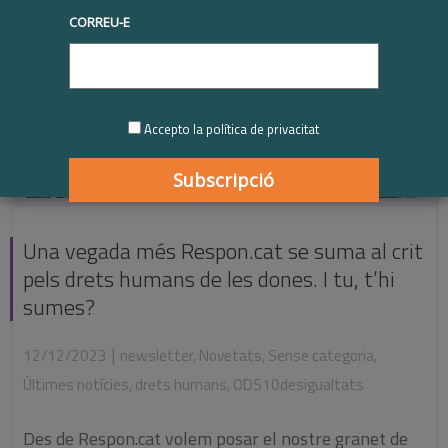
CORREU-E
Accepto la política de privacitat
Una vegada més Respon.cat se suma al crit
pels drets humans de les dones. I tu, t’hi
sumes?
|
12/12/2023
newsletter
,
Novetats
,
Sense categoria
,
Últimes notícies
,
drets humans
,
ODS10desigualtats
Des de Respon.cat volem posar el nostre granet de