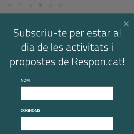
Contacte
Espai membres
Login
CA
×
Subscriu-te per estar al
dia de les activitats i
Togg
Arxiu per a l'etiqueta:
propostes de Respon.cat!
ODS10desigualtats
navi
Home
ODS10desigualtats
NOM
truqueu-nos al
+34 93 677 1000
info@respon.cat
COGNOMS