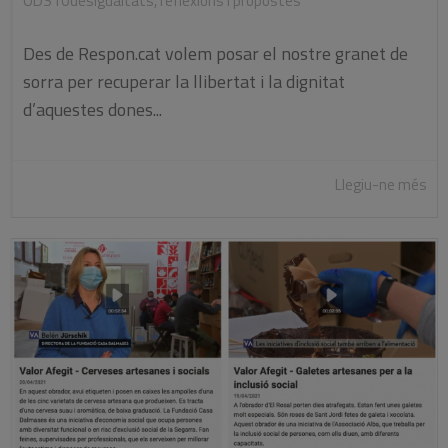
ODS10desigualtats
,
reflexions i propostes
Des de Respon.cat volem posar el nostre granet de
sorra per recuperar la llibertat i la dignitat
d’aquestes dones...
Llegiu-ne més