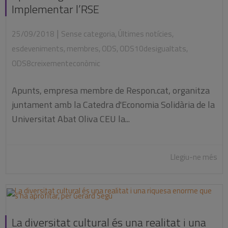
Implementar l’RSE
|
25/09/2018
Sense categoria
,
Últimes notícies
,
esdeveniments
,
membres
,
ODS
,
ODS10desigualtats
,
ODS8creixementeconòmic
Apunts, empresa membre de Respon.cat, organitza
juntament amb la Catedra d'Economia Solidària de la
Universitat Abat Oliva CEU la...
Llegiu-ne més
La diversitat cultural és una realitat i una