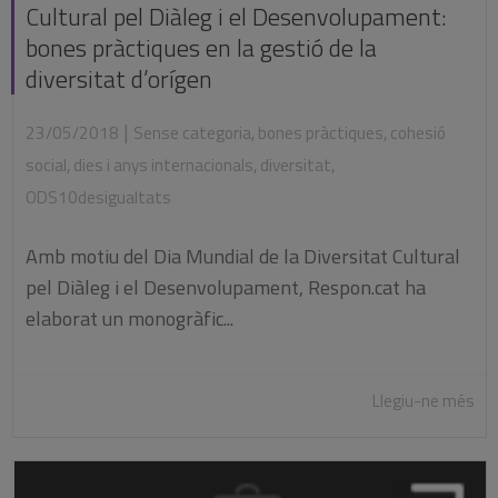
Cultural pel Diàleg i el Desenvolupament:
bones pràctiques en la gestió de la
diversitat d’orígen
|
23/05/2018
Sense categoria
,
bones pràctiques
,
cohesió
social
,
dies i anys internacionals
,
diversitat
,
ODS10desigualtats
Amb motiu del Dia Mundial de la Diversitat Cultural
pel Diàleg i el Desenvolupament, Respon.cat ha
elaborat un monogràfic...
Llegiu-ne més