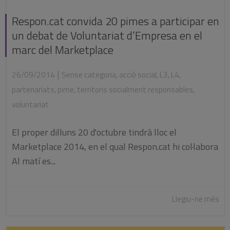
Respon.cat convida 20 pimes a participar en
un debat de Voluntariat d’Empresa en el
marc del Marketplace
|
26/09/2014
Sense categoria
,
acció social
,
L3
,
L4
,
partenariats
,
pime
,
territoris socialment responsables
,
voluntariat
El proper dilluns 20 d'octubre tindrà lloc el
Marketplace 2014, en el qual Respon.cat hi col·labora
Al matí es...
Llegiu-ne més