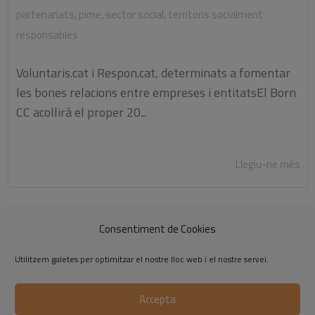
partenariats
,
pime
,
sector social
,
territoris socialment
responsables
Voluntaris.cat i Respon.cat, determinats a fomentar
les bones relacions entre empreses i entitatsEl Born
CC acollirà el proper 20...
Llegiu-ne més
Consentiment de Cookies
«
1
2
3
4
Utilitzem galetes per optimitzar el nostre lloc web i el nostre servei.
Accepta