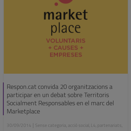
Respon.cat convida 20 organitzacions a
participar en un debat sobre Territoris
Socialment Responsables en el marc del
Marketplace
|
30/09/2014
Sense categoria
,
acció social
,
L4
,
partenariats
,