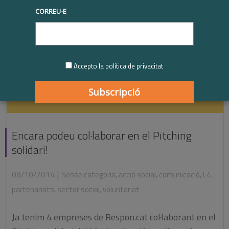
CORREU-E
Accepto la política de privacitat
Encara podeu col·laborar en el Pitching
solidari!
|
08/10/2014
Sense categoria
,
acció social
,
comunicació
,
L4
,
partenariats
,
sector social
,
voluntariat
Ja tenim 4 empreses de Respon.cat col·laborant en el