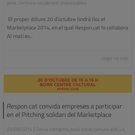
pime
,
territoris socialment responsables
El proper dilluns 20 d’octubre tindrà lloc el
Marketplace 2014, en el qual Respon.cat hi col·labora
Al matí es...
Llegiu-ne més
Respon.cat convida empreses a participar
en el Pitching solidari del Marketplace
|
29/09/2014
Sense categoria
,
acció social
,
comunicació
,
L4
,