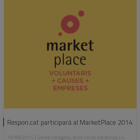
Respon.cat participarà al MarketPlace 2014
|
16/09/2014
Sense categoria
,
acció social
,
catalunya
,
L4
,