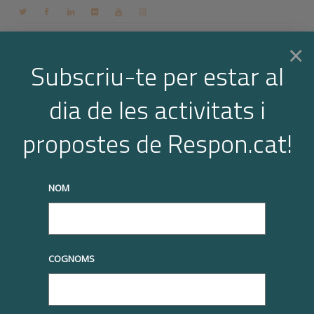
Contacte
Espai membres
Login
CA
×
Subscriu-te per estar al
dia de les activitats i
Togg
Arxiu per a l'etiqueta: L4
propostes de Respon.cat!
Home
L4
Page 4
navi
truqueu-nos al
+34 93 677 1000
info@respon.cat
NOM
COGNOMS