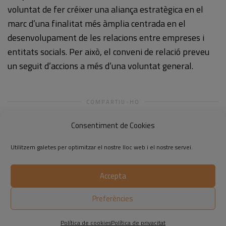
voluntat de fer créixer una aliança estratègica en el
marc d’una finalitat més àmplia centrada en el
desenvolupament de les relacions entre empreses i
entitats socials. Per això, el conveni de relació preveu
un seguit d’accions a més d’una voluntat general.
COMPARTIU-HO
Consentiment de Cookies
Utilitzem galetes per optimitzar el nostre lloc web i el nostre servei.
Accepta
©2014-2026 Respon.cat
Preferències
Avís legal
|
Política de privadesa
|
Política de cookies
Política de cookies
Política de privacitat