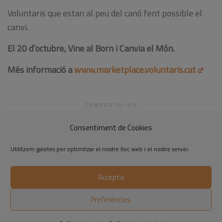
Voluntaris que estan al peu del canó fent possible el
canvi.
El 20 d’octubre, Vine al Born i Canvia el Món.
Més informació a
www.marketplace.voluntaris.cat
COMPARTIU-HO
Consentiment de Cookies
Utilitzem galetes per optimitzar el nostre lloc web i el nostre servei.
Accepta
©2014-2026 Respon.cat
Preferències
Avís legal
|
Política de privadesa
|
Política de cookies