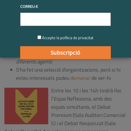
|
30/09/2014
Sense categoria
,
acció social
,
L4
,
partenariats
,
pime
,
territoris socialment
CORREU-E
responsables
El proper dilluns 20 d’octubre tindrà lloc el
Marketplace 2014, en el qual
Respon.cat hi
col·labora
Accepto la política de privacitat
Al matí es farà una trobada per parlar de Territoris
Socialment Responsables a la qual s'hi conviden
diferents agents
S'ha fet una selecció d'organitzacions, però si hi
esteu interessats podeu
demanar
de ser-hi
Entre les 10 i les 14h tindrà lloc
l’Espai Reflexiona, amb dos
espais simultanis, el Debat
Premium (Sala Auditori Comercial
5) i el Debat Respon.cat (Sala