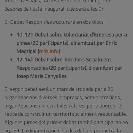
Antoni Desvalls). Aquestes accions començaran
després de l’acte inaugural, que serà a les 9h.
El Debat Respon s’estructurarà en dos blocs:
10-12h Debat sobre Voluntariat d’Empresa per a
pimes (20 participants), dinamitzat per Enric
Madrigal (
més info
)
12-14h Debat sobre Territoris Socialment
Responsables (20 participants), dinamitzat per
Josep Maria Canyelles
El segon debat serà un marc de trobada per a 20
organitzacions diverses, empreses, administracions,
organitzacions no lucratives i altres, per a abordar el
repte de construir un territori socialment responsable.
Algunes pimes del primer debat també participaran en
aquest. La dinamització dels dos debats permetrà la