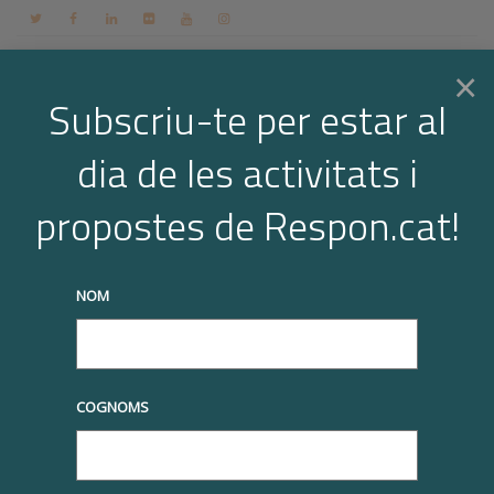
Contacte
Espai membres
Login
CA
×
Subscriu-te per estar al
dia de les activitats i
Togg
FOCUS
propostes de Respon.cat!
Home
FOCUS
truqueu-nos al
+34 93 677 1000
info@respon.cat
navi
NOM
Projecte Focus de l’RSE a
Catalunya
COGNOMS