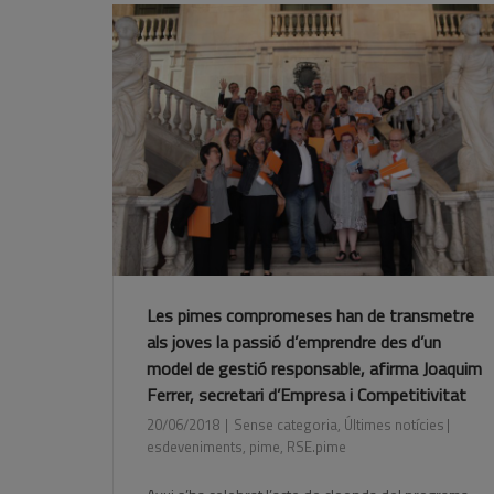
Les pimes compromeses han de transmetre
als joves la passió d’emprendre des d’un
model de gestió responsable, afirma Joaquim
Ferrer, secretari d’Empresa i Competitivitat
20/06/2018
Sense categoria
,
Últimes notícies
esdeveniments
,
pime
,
RSE.pime