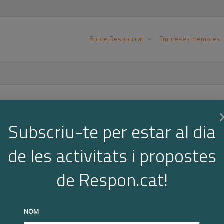
Sobre Respon.cat
Empreses membres
Subscriu-te per estar al dia
Notícies
de les activitats i propostes
de Respon.cat!
NOM