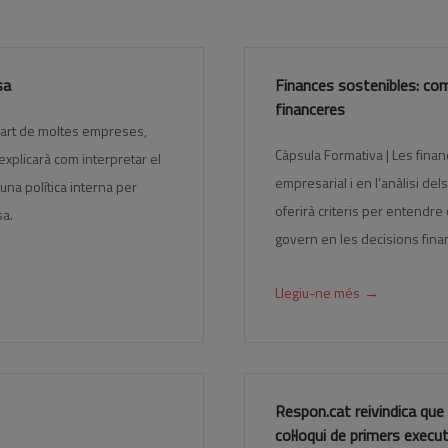
sa
Finances sostenibles: com 
financeres
ma part de moltes empreses,
Càpsula Formativa | Les fina
explicarà com interpretar el
empresarial i en l’anàlisi de
una política interna per
oferirà criteris per entendre
sa.
govern en les decisions fina
→
Llegiu-ne més
Respon.cat reivindica que 
col·loqui de primers execu