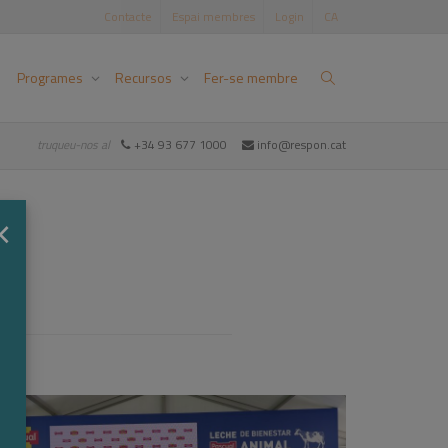
Contacte
Espai membres
Login
CA
Programes
Recursos
Fer-se membre
truqueu-nos al
+34 93 677 1000
info@respon.cat
×