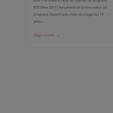
Avui s’ha celebrat l’acte de cloenda del programa
RSE.Pime 2017 i llançament de la nova edició del
programa. Durant l’acte s’han reconegut les 19
pimes...
→
Llegiu-ne més
Pagination