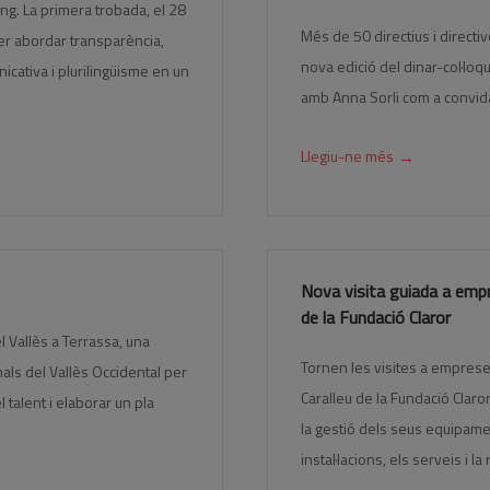
g. La primera trobada, el 28
Més de 50 directius i direct
r abordar transparència,
nova edició del dinar-col·lo
icativa i plurilingüisme en un
amb Anna Sorli com a convid
→
Llegiu-ne més
Nova visita guiada a empr
de la Fundació Claror
el Vallès a Terrassa, una
Tornen les visites a empres
als del Vallès Occidental per
Caralleu de la Fundació Clar
l talent i elaborar un pla
la gestió dels seus equipamen
instal·lacions, els serveis i l