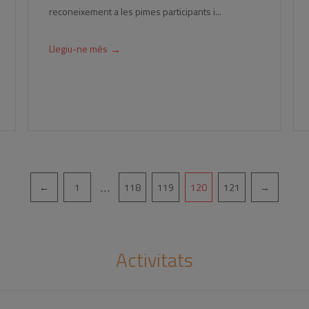
reconeixement a les pimes participants i...
→
Llegiu-ne més
…
←
1
118
119
120
121
→
Activitats