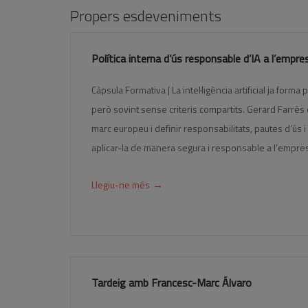
Propers esdeveniments
Política interna d’ús responsable d’IA a l’empre
Càpsula Formativa | La intel·ligència artificial ja for
però sovint sense criteris compartits. Gerard Farrès 
marc europeu i definir responsabilitats, pautes d’ús i 
aplicar-la de manera segura i responsable a l’empre
→
Llegiu-ne més
Tardeig amb Francesc-Marc Álvaro