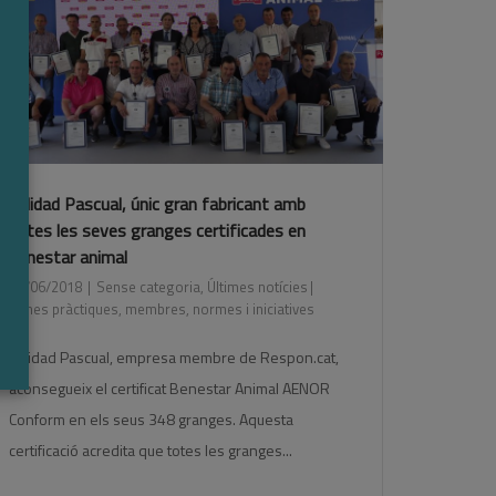
Calidad Pascual, únic gran fabricant amb
totes les seves granges certificades en
benestar animal
24/06/2018
Sense categoria
,
Últimes notícies
bones pràctiques
,
membres
,
normes i iniciatives
Calidad Pascual, empresa membre de Respon.cat,
aconsegueix el certificat Benestar Animal AENOR
Conform en els seus 348 granges. Aquesta
certificació acredita que totes les granges...