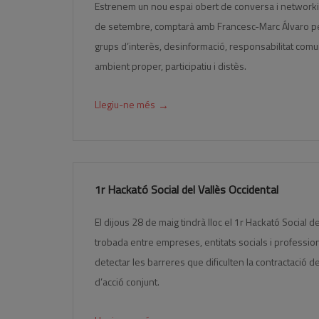
Estrenem un nou espai obert de conversa i networkin
de setembre, comptarà amb Francesc-Marc Álvaro pe
grups d’interès, desinformació, responsabilitat comun
ambient proper, participatiu i distès.
→
Llegiu-ne més
1r Hackató Social del Vallès Occidental
El dijous 28 de maig tindrà lloc el 1r Hackató Social d
trobada entre empreses, entitats socials i profession
detectar les barreres que dificulten la contractació de
d’acció conjunt.