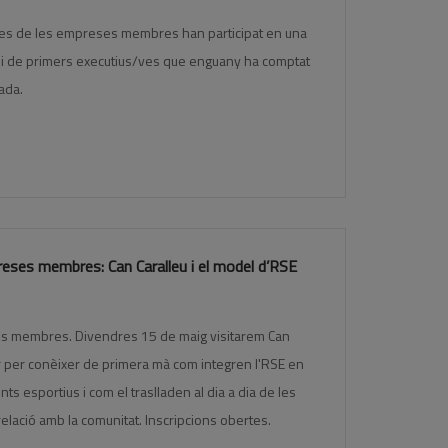
ives de les empreses membres han participat en una
qui de primers executius/ves que enguany ha comptat
ada.
eses membres: Can Caralleu i el model d’RSE
es membres. Divendres 15 de maig visitarem Can
or per conèixer de primera mà com integren l'RSE en
ts esportius i com el traslladen al dia a dia de les
a relació amb la comunitat. Inscripcions obertes.