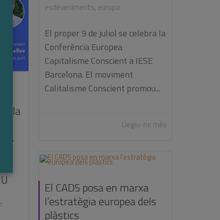
esdeveniments
,
europa
El proper 9 de juliol se celebra la
Conferència Europea
Capitalisme Conscient a IESE
Barcelona. El moviment
Calitalisme Conscient promou...
 a la
Llegiu-ne més
ents
els
 60
NU
El CADS posa en marxa
l’estratègia europea dels
e
plàstics