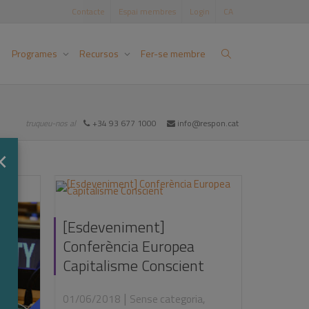
Contacte
Espai membres
Login
CA
Programes
Recursos
Fer-se membre
truqueu-nos al
+34 93 677 1000
info@respon.cat
×
[Esdeveniment]
Conferència Europea
Capitalisme Conscient
|
01/06/2018
Sense categoria
,