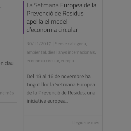
La Setmana Europea de la
a
,
Prevenció de Residus
apel·la el model
d’economia circular
|
30/11/2017
Sense categoria
,
ambiental
,
dies i anys internacionals
,
economia circular
,
europa
en clau
Del 18 al 16 de novembre ha
tingut lloc la Setmana Europea
de la Prevenció de Residus, una
-ne més
iniciativa europea...
Llegiu-ne més