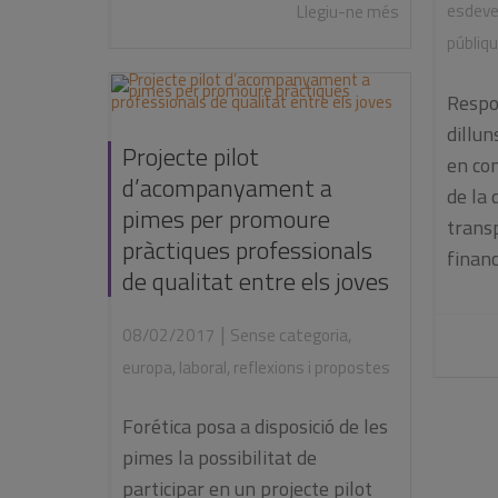
esdev
Llegiu-ne més
públiq
Respo
dillu
Projecte pilot
en com
d’acompanyament a
de la 
pimes per promoure
trans
pràctiques professionals
finance
de qualitat entre els joves
|
08/02/2017
Sense categoria
,
europa
,
laboral
,
reflexions i propostes
Forética posa a disposició de les
pimes la possibilitat de
participar en un projecte pilot