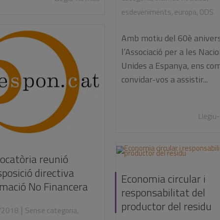
esdeveniments
,
europa
,
ODS
Amb motiu del 60è anivers
l’Associació per a les Naci
Unides a Espanya, ens co
convidar-vos a assistir...
Llegiu
ocatòria reunió
posició directiva
Economia circular i
rmació No Financera
responsabilitat del
productor del residu
|
/2018
Sense categoria
,