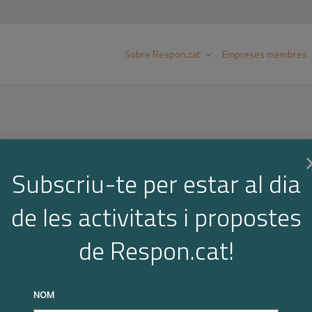
Sobre Respon.cat
Empreses membres
Subscriu-te per estar al dia
de les activitats i propostes
de Respon.cat!
NOM
on.cat amb la