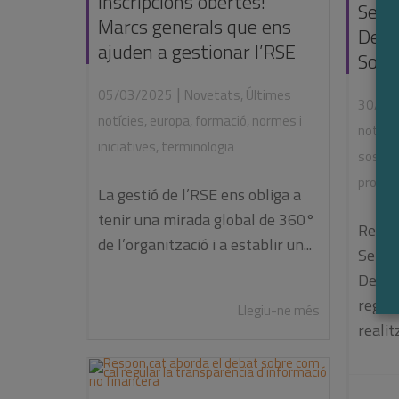
Inscripcions obertes!
Setm
Marcs generals que ens
Dese
ajuden a gestionar l’RSE
Sost
|
05/03/2025
Novetats
,
Últimes
30/09
notícies
,
europa
,
formació
,
normes i
notície
iniciatives
,
terminologia
sosten
propos
La gestió de l’RSE ens obliga a
tenir una mirada global de 360°
Respo
de l’organització i a establir un...
Setma
Desen
regist
Llegiu-ne més
realit