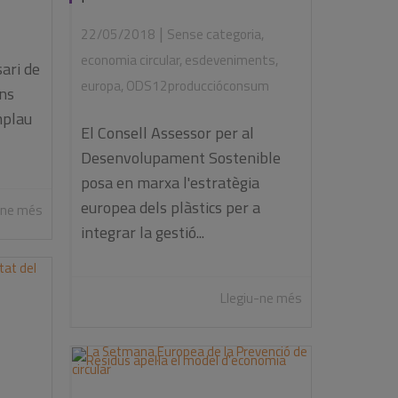
|
22/05/2018
Sense categoria
,
economia circular
,
esdeveniments
,
ari de
europa
,
ODS12produccióconsum
ons
mplau
El Consell Assessor per al
Desenvolupament Sostenible
posa en marxa l'estratègia
europea dels plàstics per a
-ne més
integrar la gestió...
Llegiu-ne més