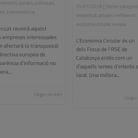
eniments
,
europa
,
polítiques
|
25/01/2018
Sense categori
ues
,
transparència
ambiental
,
articles i reflexions
,
economia circular
,
europa
n.cat reunirà aquest
ns empreses interessades
L’Economia Circular és un
 afectarà la transposició
dels Focus de l’RSE de
directiva europea de
Catalunya entès com un
parència d’informació no
d’aquells temes d’interès 
ra....
local. Una millora...
Llegiu-ne més
Llegiu