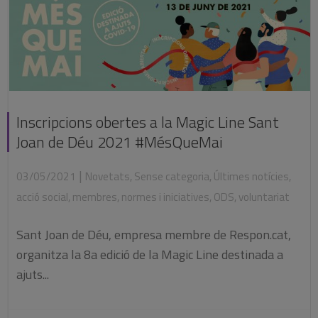
Inscripcions obertes a la Magic Line Sant
Joan de Déu 2021 #MésQueMai
|
03/05/2021
Novetats
,
Sense categoria
,
Últimes notícies
,
acció social
,
membres
,
normes i iniciatives
,
ODS
,
voluntariat
Sant Joan de Déu, empresa membre de Respon.cat,
organitza la 8a edició de la Magic Line destinada a
ajuts...