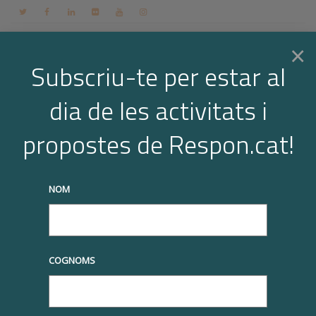
Contacte
Espai membres
Login
CA
×
Subscriu-te per estar al
dia de les activitats i
Togg
Archive for month: maig, 2021
propostes de Respon.cat!
Home
2021
maig
navi
truqueu-nos al
+34 93 677 1000
info@respon.cat
NOM
COGNOMS