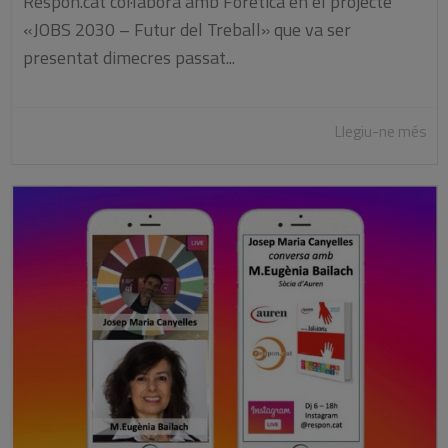
Respon.cat col·labora amb Forética en el projecte
«JOBS 2030 – Futur del Treball» que va ser
presentat dimecres passat...
Llegiu-ne més