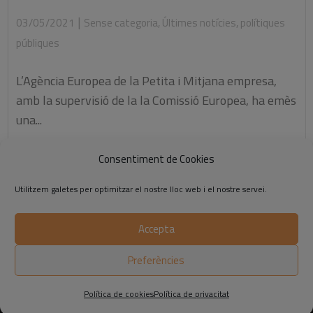
|
03/05/2021
Sense categoria
,
Últimes notícies
,
polítiques
públiques
L’Agència Europea de la Petita i Mitjana empresa,
amb la supervisió de la la Comissió Europea, ha emès
una...
Consentiment de Cookies
Llegiu-ne més
Utilitzem galetes per optimitzar el nostre lloc web i el nostre servei.
Accepta
©2014-2026 Respon.cat
Preferències
Avís legal
|
Política de privadesa
|
Política de cookies
Política de cookies
Política de privacitat