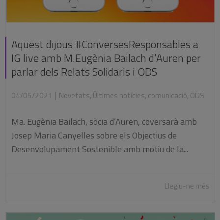
Aquest dijous #ConversesResponsables a
IG live amb M.Eugènia Bailach d’Auren per
parlar dels Relats Solidaris i ODS
|
04/05/2021
Novetats
,
Últimes notícies
,
comunicació
,
ODS
Ma. Eugènia Bailach, sòcia d’Auren, coversarà amb
Josep Maria Canyelles sobre els Objectius de
Desenvolupament Sostenible amb motiu de la...
Llegiu-ne més