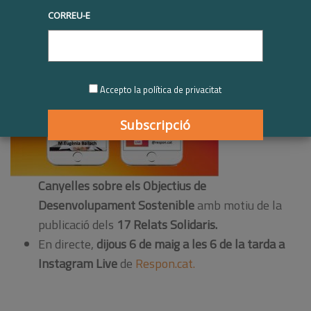
|
04/05/2021
Novetats
,
Últimes notícies
,
comunicació
,
ODS
CORREU-E
Ma. Eugènia
Bailach,
sòcia
d’Auren,
coversarà
Accepto la política de privacitat
amb
Josep
Maria
Canyelles
sobre els Objectius de
Desenvolupament Sostenible
amb motiu de la
publicació dels
17 Relats
Solidaris.
En directe,
dijous 6 de maig a les 6 de la tarda a
Instagram Live
de
Respon.cat.