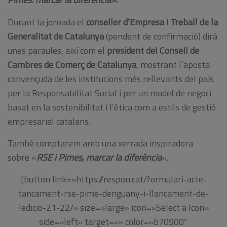
Durant la jornada el
conseller d’Empresa i Treball de la
Generalitat de Catalunya
(pendent de confirmació) dirà
unes paraules, així com el
president del Consell de
Cambres de Comerç de Catalunya
, mostrant l’aposta
convençuda de les institucions més rellevants del país
per la Responsabilitat Social i per un model de negoci
basat en la sostenibilitat i l’ètica com a estils de gestió
empresarial catalans.
També comptarem amb una xerrada inspiradora
sobre «
RSE i Pimes, marcar la diferència
«.
[button link=»https://respon.cat/formulari-acte-
tancament-rse-pime-denguany-i-llancament-de-
ledicio-21-22/» size=»large» icon=»Select a Icon»
side=»left» target=»» color=»b70900″