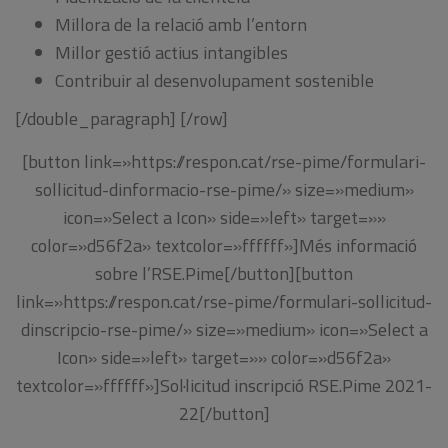
Millora de la relació amb l’entorn
Millor gestió actius intangibles
Contribuir al desenvolupament sostenible
[/double_paragraph] [/row]
[button link=»https://respon.cat/rse-pime/formulari-
sollicitud-dinformacio-rse-pime/» size=»medium»
icon=»Select a Icon» side=»left» target=»»
color=»d56f2a» textcolor=»ffffff»]Més informació
sobre l’RSE.Pime[/button][button
link=»https://respon.cat/rse-pime/formulari-sollicitud-
dinscripcio-rse-pime/» size=»medium» icon=»Select a
Icon» side=»left» target=»» color=»d56f2a»
textcolor=»ffffff»]Sol·licitud inscripció RSE.Pime 2021-
22[/button]