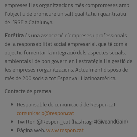
empreses i les organitzacions més compromeses amb
l’objectiu de promoure un salt qualitatiu i quantitatiu
de l’RSE a Catalunya.
Forética
és una associació d’empreses i professionals
de la responsabilitat social empresarial, que té com a
objectiu fomentar la integració dels aspectes socials,
ambientals i de bon govern en l’estratègia i la gestió de
les empreses i organitzacions. Actualment disposa de
més de 200 socis a tot Espanya i Llatinoamèrica.
Contacte de premsa
Responsable de comunicació de Respon.cat:
comunicacio@respon.cat
Twitter: @Respon_cat (hashtag:
#GiveandGain
)
Pàgina web:
www.respon.cat