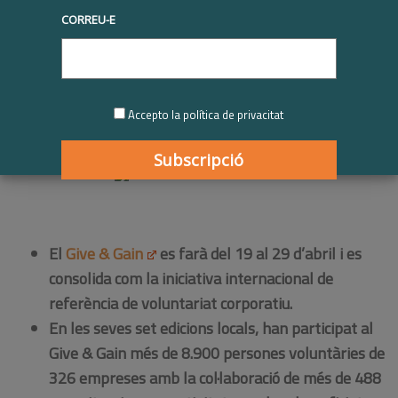
CORREU-E
|
03/04/2018
Sense categoria
,
acció social
,
dies i anys internacionals
,
ODS10desigualtats
,
partenariats
Accepto la política de privacitat
El
Give & Gain
es farà del 19 al 29 d’abril i es
consolida com la iniciativa internacional de
referència de voluntariat corporatiu.
En les seves set edicions locals, han participat al
Give & Gain més de 8.900 persones voluntàries de
326 empreses amb la col·laboració de més de 488