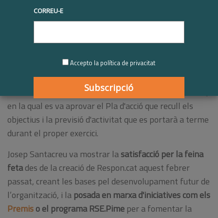
L'assemblea integrada per les empreses membres
CORREU-E
de l'associació va aprovar les línies d'acció del
2016
També es va crear el Consell social integrat per
diferents organitzacions
Accepto la política de privacitat
Aquest dilluns passat va tenir lloc a les 10h, abans dels
Premis Respon.cat, l'assemblea general de l'associació,
en la qual es va aprovar el Pla d'acció que recull els
objectius i la previsió d'activitat que es portarà a terme
durant el proper exercici.
Josep Santacreu va mostrar la
satisfacció per la feina
feta
des de la creació de Respon.cat aquest febrer
passat, creant les bases pel desenvolupament futur de
l’organització, i la
posada en marxa d'iniciatives com els
Premis
o el programa RSE.Pime
per a fomentar la