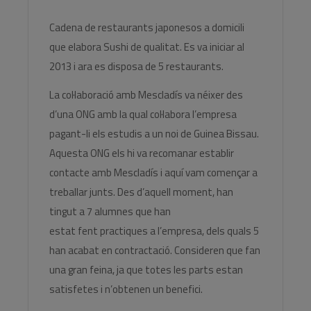
Cadena de restaurants japonesos a domicili
que elabora Sushi de qualitat. Es va iniciar al
2013 i ara es disposa de 5 restaurants.
La col·laboració amb Mescladís va néixer des
d’una ONG amb la qual col·labora l’empresa
pagant-li els estudis a un noi de Guinea Bissau.
Aquesta ONG els hi va recomanar establir
contacte amb Mescladís i aquí vam començar a
treballar junts. Des d’aquell moment, han
tingut a 7 alumnes que han
estat fent practiques a l’empresa, dels quals 5
han acabat en contractació. Consideren que fan
una gran feina, ja que totes les parts estan
satisfetes i n’obtenen un benefici.