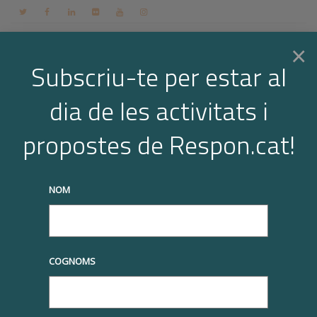
Contacte
Espai membres
Login
CA
×
Subscriu-te per estar al
dia de les activitats i
Togg
110 search results for: cohesió social
propostes de Respon.cat!
Home
Search results for “cohesió social”
navi
truqueu-nos al
+34 93 677 1000
info@respon.cat
NOM
COGNOMS