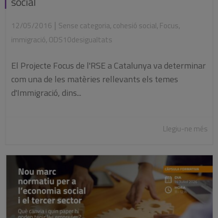
social
|
12/05/2016
Sense categoria
,
cohesió social
,
Focus
,
immigració
,
ODS10desigualtats
El Projecte Focus de l'RSE a Catalunya va determinar
com una de les matèries rellevants els temes
d'Immigració, dins...
Llegiu-ne més