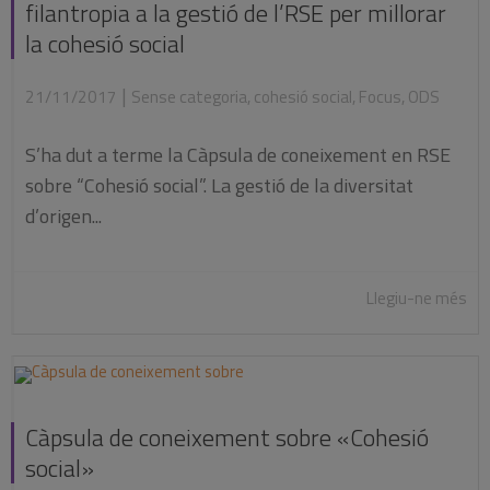
filantropia a la gestió de l’RSE per millorar
la cohesió social
|
21/11/2017
Sense categoria
,
cohesió social
,
Focus
,
ODS
S’ha dut a terme la Càpsula de coneixement en RSE
sobre “Cohesió social”. La gestió de la diversitat
d’origen...
Llegiu-ne més
Càpsula de coneixement sobre «Cohesió
social»