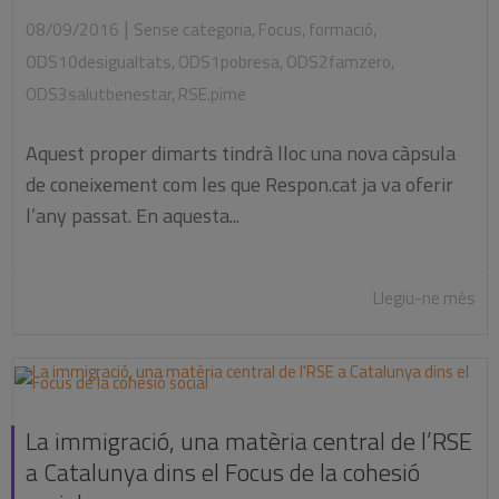
|
08/09/2016
Sense categoria
,
Focus
,
formació
,
ODS10desigualtats
,
ODS1pobresa
,
ODS2famzero
,
ODS3salutbenestar
,
RSE.pime
Aquest proper dimarts tindrà lloc una nova càpsula
de coneixement com les que Respon.cat ja va oferir
l’any passat. En aquesta...
Llegiu-ne més
La immigració, una matèria central de l’RSE
a Catalunya dins el Focus de la cohesió