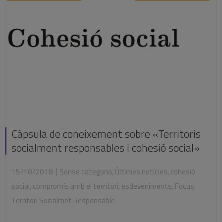
Càpsula de coneixement sobre «Territoris
socialment responsables i cohesió social»
|
15/10/2018
Sense categoria
,
Últimes notícies
,
cohesió
social
,
compromís amb el territori
,
esdeveniments
,
Focus
,
Territori Socialmet Responsable