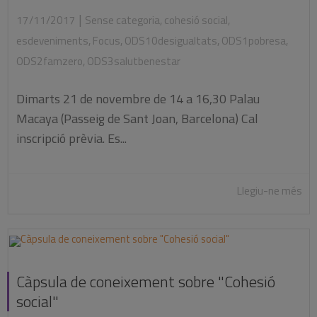
|
17/11/2017
Sense categoria
,
cohesió social
,
esdeveniments
,
Focus
,
ODS10desigualtats
,
ODS1pobresa
,
ODS2famzero
,
ODS3salutbenestar
Dimarts 21 de novembre de 14 a 16,30 Palau
Macaya (Passeig de Sant Joan, Barcelona) Cal
inscripció prèvia. Es...
Llegiu-ne més
Càpsula de coneixement sobre "Cohesió
social"