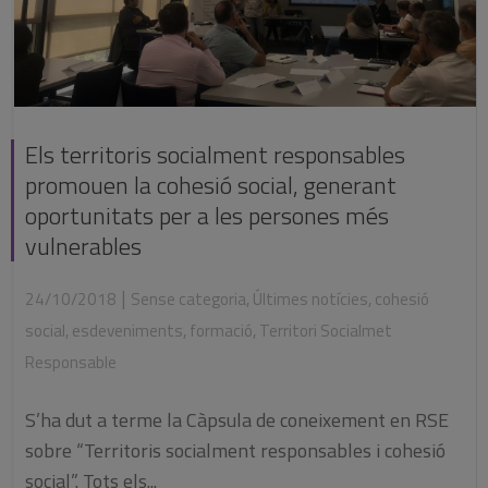
Els territoris socialment responsables
promouen la cohesió social, generant
oportunitats per a les persones més
vulnerables
|
24/10/2018
Sense categoria
,
Últimes notícies
,
cohesió
social
,
esdeveniments
,
formació
,
Territori Socialmet
Responsable
S’ha dut a terme la Càpsula de coneixement en RSE
sobre “Territoris socialment responsables i cohesió
social”. Tots els...