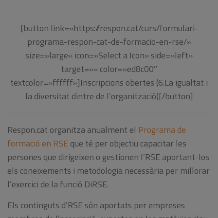
[button link=»https://respon.cat/curs/formulari-
programa-respon-cat-de-formacio-en-rse/»
size=»large» icon=»Select a Icon» side=»left»
target=»» color=»ed8c00″
textcolor=»ffffff»]Inscripcions obertes (6.La igualtat i
la diversitat dintre de l’organització)[/button]
Respon.cat organitza anualment el
Programa de
formació en RSE
que té per objectiu capacitar les
persones que dirigeixen o gestionen l’RSE aportant-los
els coneixements i metodologia necessària per millorar
l’exercici de la funció DiRSE.
Els continguts d’RSE són aportats per empreses