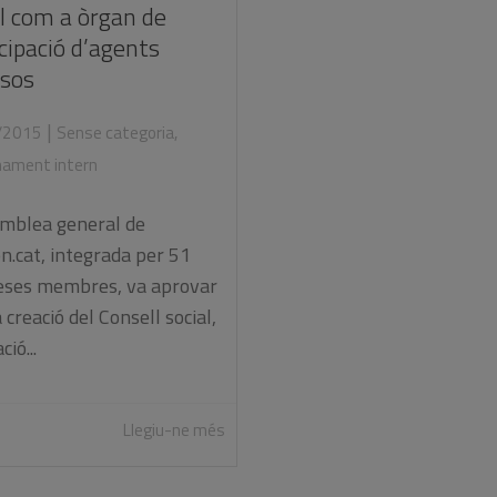
al com a òrgan de
cipació d’agents
rsos
|
/2015
Sense categoria
,
nament intern
emblea general de
n.cat, integrada per 51
ses membres, va aprovar
a creació del Consell social,
ció...
Llegiu-ne més