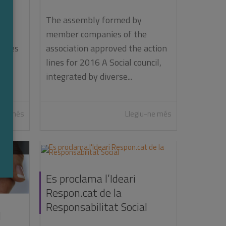
 les
The assembly formed by
member companies of the
línies
association approved the action
 va
lines for 2016 A Social council,
integrated by diverse...
-ne més
Llegiu-ne més
Es proclama l’Ideari
Respon.cat de la
Responsabilitat Social
l