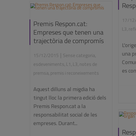
Resp
17/12
Premis Respon.cat:
L3
,
ref
Empreses que tenen una
trajectòria de compromís
L'orig
una p
|
15/12/2015
Sense categoria
,
Comun
esdeveniments
,
L1
,
L3
,
notes de
es con
premsa
,
premis i reconeixements
Aquest dilluns al migdia ha
tingut lloc la primera edició dels
Premis Respon.cat a la
responsabilitat social de les
empreses. Durant...
Respo