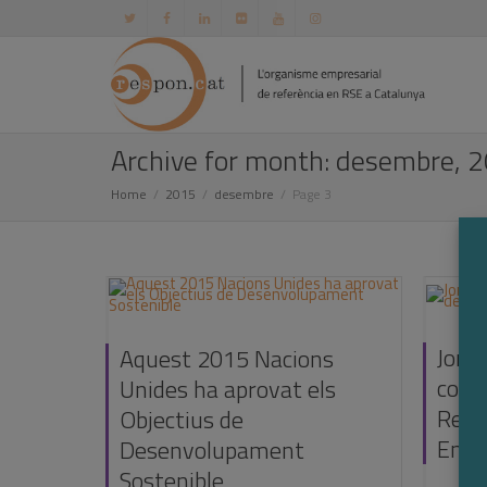
Archive for month: desembre, 
Home
2015
desembre
Page 3
Jorn
Aquest 2015 Nacions
confl
Unides ha aprovat els
Respo
Objectius de
Empr
Desenvolupament
Sostenible