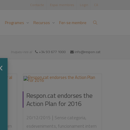
Contacte
Espai membres
Login
CA
Programes
Recursos
Fer-se membre
truqueu-nos al
+34 93 677 1000
info@respon.cat
×
Pla
Respon.cat endorses the
Action Plan for 2016
|
a
,
20/12/2015
Sense categoria
,
intern
esdeveniments
,
funcionament intern