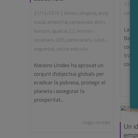
21/12
|
conflic
21/12/2015
Sense categoria
,
acció
social
,
ambiental
,
campanyes
,
drets
La Ca
humans
,
igualtat
,
L2
,
normes i
Barce
iniciatives
,
ODS
,
partenariats
,
salut i
coorg
seguretat
,
sector educatiu
tracta
confli
Nacions Unides ha aprovat un
conjunt d'objectius globals per
eradicar la pobresa, protegir el
planeta i assegurar la
prosperitat...
Llegiu-ne més
Un id
empr