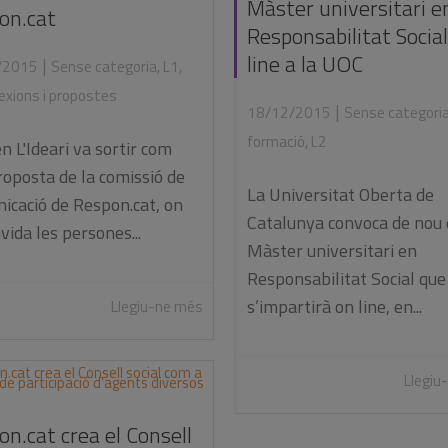
Màster universitari e
on.cat
Responsabilitat Socia
line a la UOC
|
/2015
Sense categoria
,
L1
,
lexions i propostes
|
18/12/2015
Sense categori
formació
,
L2
en L'Ideari va sortir com
roposta de la comissió de
La Universitat Oberta de
icació de Respon.cat, on
Catalunya convoca de nou 
vida les persones...
Màster universitari en
Responsabilitat Social que
s’impartirà on line, en...
Llegiu-ne més
Llegiu
n.cat crea el Consell