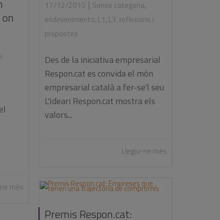
n
|
17/12/2015
Sense categoria
,
l on
esdeveniments
,
L1
,
L3
,
reflexions i
propostes
a
,
Des de la iniciativa empresarial
Respon.cat es convida el món
empresarial català a fer-se'l seu
L'Ideari Respon.cat mostra els
el
valors...
Llegiu-ne més
-ne més
Premis Respon.cat: