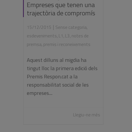
Empreses que tenen una
trajectòria de compromís
|
15/12/2015
Sense categoria
,
esdeveniments
,
L1
,
L3
,
notes de
premsa
,
premis i reconeixements
Aquest dilluns al migdia ha
tingut lloc la primera edició dels
Premis Respon.cat a la
responsabilitat social de les
empreses....
Llegiu-ne més