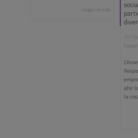
soci
Llegiu-ne més
parti
dive
15/12
funcio
L'Ass
Respo
empre
ahir l
la crea