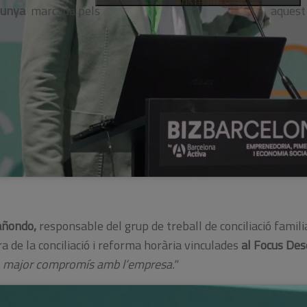
Sostenible
lunya
marcada pels
aquest
añondo,
responsable del grup de treball de conciliació fami
a de la conciliació i reforma horària vinculades
al Focus Des
un major compromís amb l’empresa."