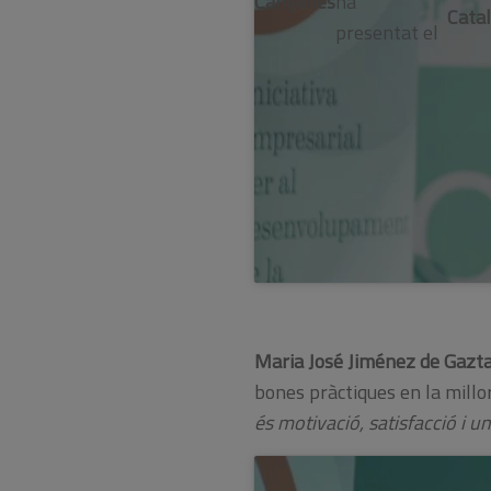
Canyelles
ha
Cata
presentat el
Maria José Jiménez de Gazt
bones pràctiques en la millor
és motivació, satisfacció i 