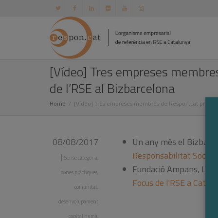
[Vídeo] Tres empreses membres 
de l’RSE al Bizbarcelona
Home
[Vídeo] Tres empreses membres de Respon.cat presente
08/08/2017
Un any més el Bizbarce
Responsabilitat Social
|
Sense categoria
,
Fundació Ampans, Lavol
bones pràctiques
,
Focus de l'RSE a Catal
comunitat
,
desenvolupament
capital humà
,