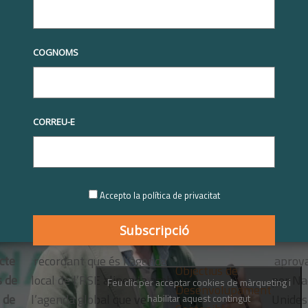
ingut d’interès en
tres dels vuit
Focus de l’RSE a Catalunya
ta de l'Eixample
amb Desenvolupament del capital humà i
COGNOMS
CORREU-E
Accepto la política de privacitat
cte
recordant que és l’agenda
aprov
Objectius de
s de
local de l’RSE alineada amb
per Na
Feu clic per acceptar cookies de màrqueting i
Desenvolupament
 de
l’agenda global que ve
Unides
habilitar aquest contingut