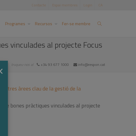
Contacte
Espai membres
Login
CA
Programes
Recursos
Fer-se membre
s vinculades al projecte Focus
×
truqueu-nos al
+34 93 677 1000
info@respon.cat
n tres àrees clau de la gestió de la
 de bones pràctiques vinculades al projecte