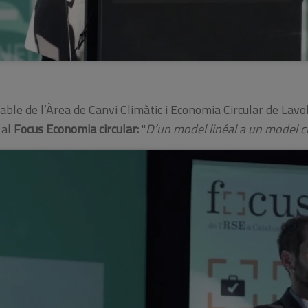
able de l’Àrea de Canvi Climàtic i Economia Circular de Lav
 al
Focus Economia circular:
"
D’un model linéal a un model cir