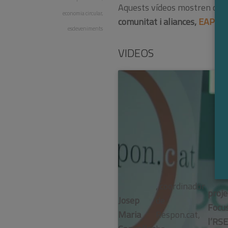
Aquests vídeos mostren cont
economia circular
,
comunitat i aliances,
EAP Dre
esdeveniments
VIDEOS
, coordinador
proje
Josep
de
Focu
Maria
Respon.cat,
l’RSE