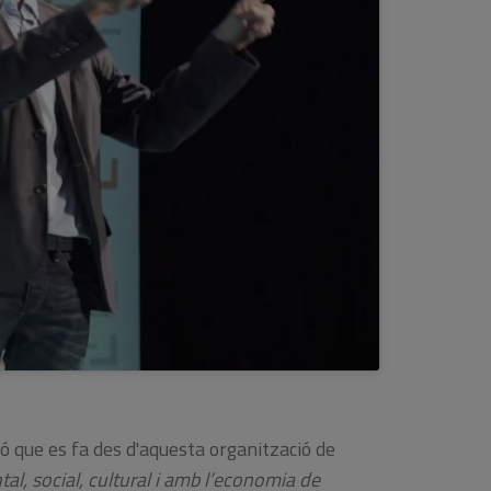
 que es fa des d'aquesta organització de
l, social, cultural i amb l’economia de