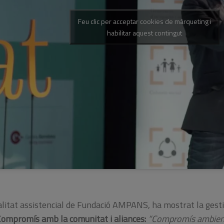
Feu clic per acceptar cookies de màrqueting i
habilitar aquest contingut
itat assistencial de Fundació AMPANS, ha mostrat la gestió
Compromís amb la comunitat i aliances:
“Compromís ambienta