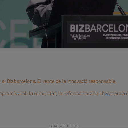
al Bizbarcelona: El repte de la innovació responsable
promís amb la comunitat, la reforma horària i l’economia c
COMPARTIU-HO