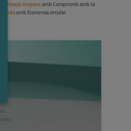
:
Fundació Ampans
amb Compromís amb la
Lavola
amb Economia circular.
ats
cions