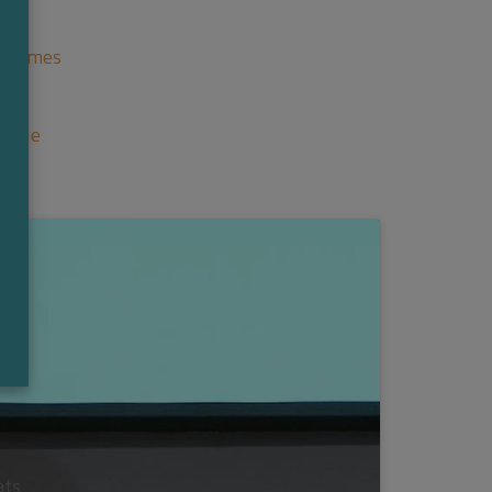
es Pimes
sable
ats