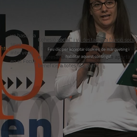
va basar la
Cohesió social
“
i va
destacar la funció socia
seva
nts,
l’organització sense deixar de banda la viab
Feu clic per acceptar cookies de màrqueting i
interveció
empresarial, una combinació que aporta
habilitar aquest contingut
en el Focus
beneficis a totes les parts.
“