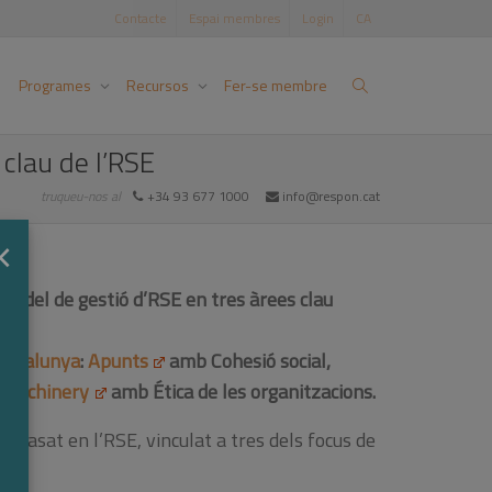
Contacte
Espai membres
Login
CA
Programes
Recursos
Fer-se membre
clau de l’RSE
truqueu-nos al
+34 93 677 1000
info@respon.cat
×
odel de gestió d’RSE en tres àrees clau
 Catalunya
:
Apunts
amb Cohesió social,
 Machinery
amb Ética de les organitzacions.
basat en l’RSE, vinculat a tres dels focus de