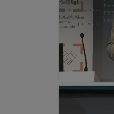
Josep
de
Focu
Maria
Respon.cat,
l’RSE
Canyelles
ha
Cata
presentat el