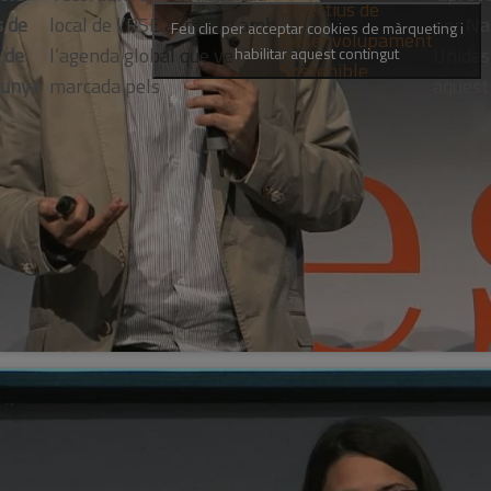
Objectius de
s de
local de l’RSE alineada amb
per Na
Feu clic per acceptar cookies de màrqueting i
Desenvolupament
 de
l’agenda global que ve
Unides
habilitar aquest contingut
Sostenible
lunya
marcada pels
aquest