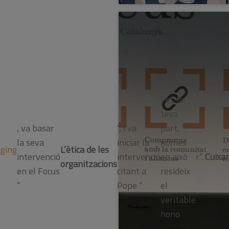
Fes la
teva
, va basar
“, i va
part,
la seva
iniciar la
només
ging
L’ètica de les
intervenció
intervenció
en això
r”.
Cuixar
organitzacions
en el Focus
citant a
resideix
“
Pope “
el
veritable
hono