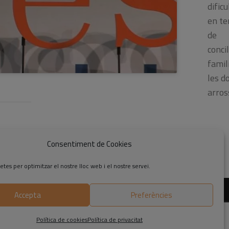
dificu
en t
de
concil
famil
les d
arro
Consentiment de Cookies
etes per optimitzar el nostre lloc web i el nostre servei.
Accepta
Preferències
Política de cookies
Política de privacitat