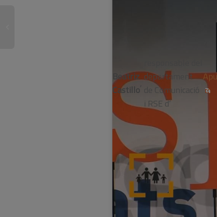
‎responsable del
Beatriz
departament
Apu
,
Castillo
de Comunicació
i RSE d’