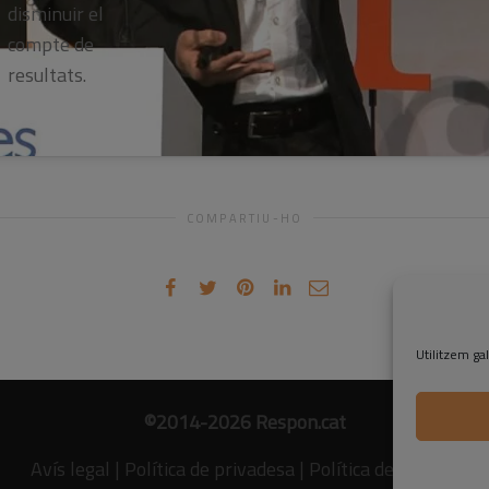
disminuir el
compte de
resultats.
COMPARTIU-HO
Utilitzem gal
©2014-2026 Respon.cat
Avís legal
|
Política de privadesa
|
Política de cookies