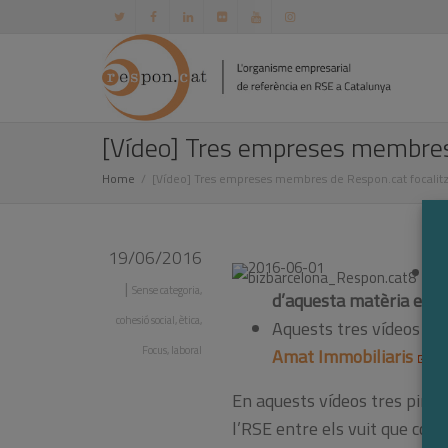
[Vídeo] Tres empreses membres 
Home
[Vídeo] Tres empreses membres de Respon.cat focalitz
19/06/2016
T
|
Sense categoria
,
d’aquesta matèria en e
cohesió social
,
ètica
,
Aquests tres vídeos mo
Focus
,
laboral
Amat
Immobiliaris
am
En aquests vídeos tres pimes
l’RSE entre els vuit que com