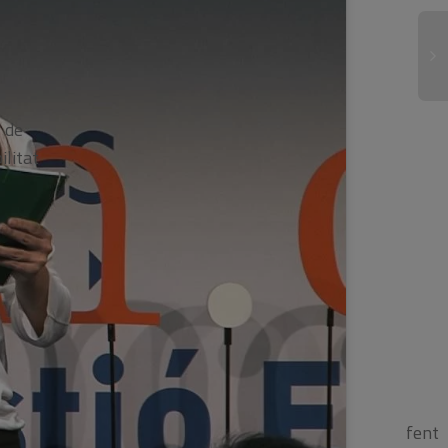
l de
ilitat
fent